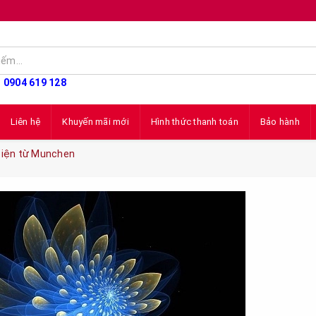
: 0904 619 128
Liên hệ
Khuyến mãi mới
Hình thức thanh toán
Bảo hành
điện từ Munchen