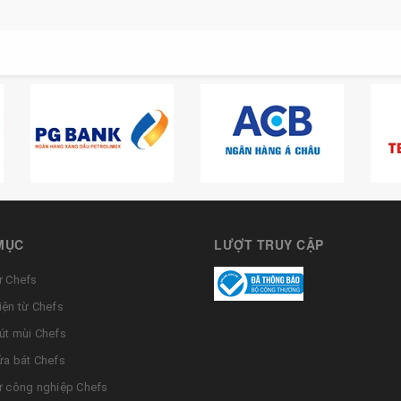
MỤC
LƯỢT TRUY CẬP
ừ Chefs
iện từ Chefs
út mùi Chefs
ửa bát Chefs
ừ công nghiệp Chefs