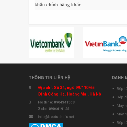
khẩu chính hãng khác.
THÔNG TIN LIÊN HỆ
DANH 
Địa chỉ: Số 34, ngõ 99/110/65
Bếp t
Định Công Hạ, Hoàng Mai, Hà Nội
Bếp đ
Hotline: 0904341563
Máy h
Zalo: 0904619128
Máy r
info@beptuchefs.net
Bếp t