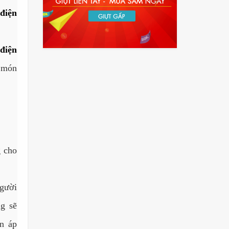
điện
điện
g món
g cho
người
g sẽ
ện áp