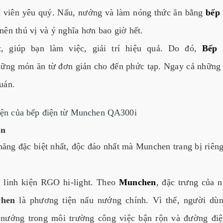
h viên yêu quý. Nấu, nướng và làm nóng thức ăn bằng
bếp 
nên thú vị và ý nghĩa hơn bao giờ hết.
, giúp bạn làm việc,
giải trí
hiệu quả.
Do đó,
Bếp 
ững món ăn từ đơn giản cho đến phức tạp. Ngay cả nhữn
uán.
diện của bếp điện từ Munchen QA300i
en
ăng đặc biệt nhất, độc đáo nhất mà Munchen trang bị riên
 linh kiện RGO hi-light. Theo
Munchen
, đặc trưng của 
chen
là phương tiện nấu nướng chính. Vì thế, người dùn
 nướng trong môi trường công việc bận rộn và đường đi