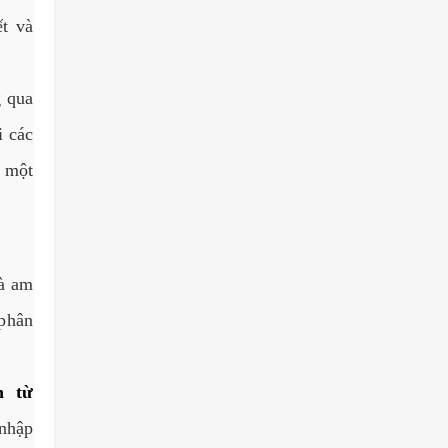
t và
g qua
i các
 một
và am
 phân
n từ
 nhập