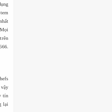
dụng
 tem
nhất
 Mọi
trên
666.
hefs
 vậy
 tín
 lại