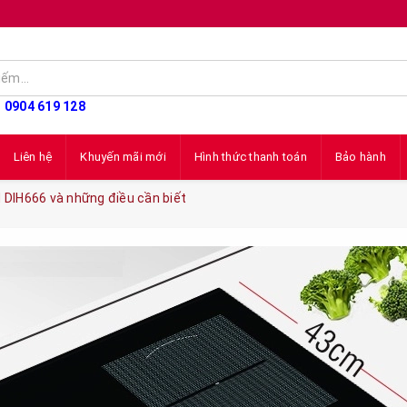
: 0904 619 128
Liên hệ
Khuyến mãi mới
Hình thức thanh toán
Bảo hành
 DIH666 và những điều cần biết