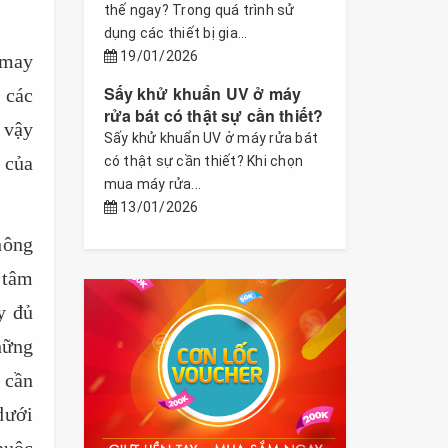
thế ngay? Trong quá trình sử
dụng các thiết bị gia...
19/01/2026
 may
Sấy khử khuẩn UV ở máy
 các
rửa bát có thật sự cần thiết?
 vậy
Sấy khử khuẩn UV ở máy rửa bát
 của
có thật sự cần thiết? Khi chọn
mua máy rửa...
13/01/2026
hông
 tâm
y đủ
hững
 cần
dưới