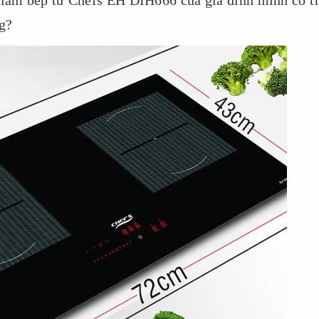
phẩm bếp từ Chefs EH DIH666 của gia đình mình có t
g?