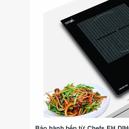
Bảo hành bếp từ Chefs EH DIH6