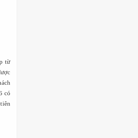
p từ
được
hách
6 có
tiên