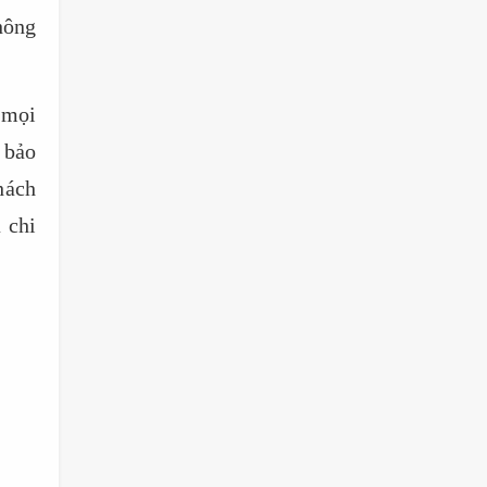
hông
 mọi
 bảo
hách
 chi