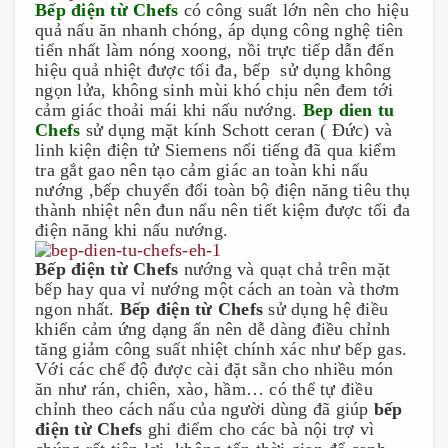
Bếp điện từ Chefs
có công suất lớn nên cho hiệu
quả nấu ăn nhanh chóng, áp dụng công nghệ tiên
tiến nhất làm nóng xoong, nồi trực tiếp dẫn đến
hiệu quả nhiệt được tối đa, bếp sử dụng không
ngọn lửa, không sinh mùi khó chịu nên đem tới
cảm giác thoải mái khi nấu nướng.
Bep dien tu
Chefs
sử dụng mặt kính Schott ceran ( Đức) và
linh kiện điện tử Siemens nổi tiếng đã qua kiểm
tra gắt gao nên tạo cảm giác an toàn khi nấu
nướng ,bếp chuyển đổi toàn bộ điện năng tiêu thụ
thành nhiệt nên đun nấu nên tiết kiệm được tối đa
điện năng khi nấu nướng.
Bếp điện từ Chefs
nướng và quạt chả trên mặt
bếp hay qua vỉ nướng một cách an toàn và thơm
ngon nhất.
Bếp điện từ Chefs
sử dụng hệ điều
khiển cảm ứng dạng ẩn nên dễ dàng điều chỉnh
tăng giảm công suất nhiệt chính xác như bếp gas.
Với các chế độ được cài đặt sẵn cho nhiều món
ăn như rán, chiên, xào, hầm… có thể tự điều
chỉnh theo cách nấu của người dùng đã giúp
bếp
điện từ Chefs
ghi điểm cho các bà nội trợ vì