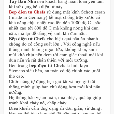
Tây Ban Nha
nên khách hàng hoàn toàn yên tâm
khi sử dụng bếp điện từ này.
Bep dien tu Chefs
sử dụng mặt kính Schott ceran
( made in Germany) bề mặt chống trầy xước có
khả năng chịu nhiệt cao lên đến 1000 độ C , sốc
nhiệt cao tới 800 độ C mà không nóng khi đun
nấu, mà lại dễ dàng vệ sinh khi đun nấu.
Bếp điện từ Chefs
cho hiệu quả nấu ăn nhanh
chóng do có công suất lớn . Với công nghệ nấu
thông minh không ngọn lửa, không khói, sinh
mùi khó chịu nên đem tới cảm giác thoải mái khi
đun nấu và rất thân thiện với môi trường.
Bên trong
bếp điện từ Chefs
là linh kiện
Siemens siêu bền, an toàn có độ chính xác ,tuổi
thọ cao.
Chức năng tự động hẹn giờ tắt và hẹn giờ tắt
thông minh giúp bạn chủ động hơn mỗi khi nấu
nướng.
Hệ thống bảo vệ an toàn, quá nhiệt, quá áp giúp
tránh khỏi cháy nổ, chập cháy
Điều khiển cảm ứng dạng ẩn đơn giản, sử dụng .
Bạn có thể tùy chọn chế độ nấu auto, bạn có thể