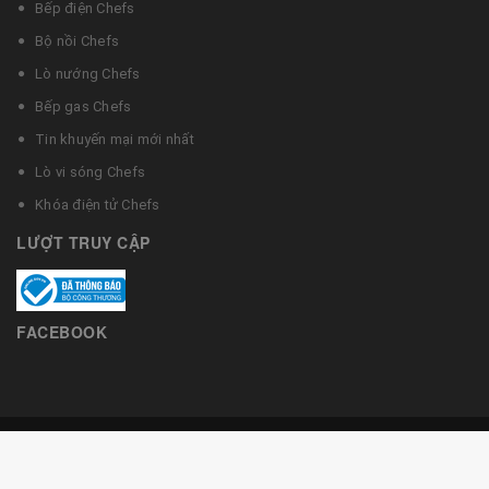
Bếp điện Chefs
Bộ nồi Chefs
Lò nướng Chefs
Bếp gas Chefs
Tin khuyến mại mới nhất
Lò vi sóng Chefs
Khóa điện tử Chefs
LƯỢT TRUY CẬP
FACEBOOK
© Bản quyền thuộc về Bếp từ Chefs
Cung cấp bởi
Bizweb