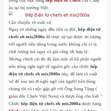
tiếng của một hãng
bếp điện từ Chefs
của Châu
âu tại thị trường Việt.
Câu chuyện về xuất xứ
Ngay từ những ngày đầu tiên ra đời,
bếp điện từ
chefs eh mix2000a
đã thực sự tạo được ấn tượng
với người tiêu dùng trong nước không chỉ vì là
chất lượng mà ngay cả giá cũng rất hợp lý.
Nhưng chính cái đó đã làm một số bộ phận người
tiêu dùng nghi ngờ về nguồn gốc của chiếc
bếp
điện từ chefs eh mix2000a
này, để làm rõ xuất
xứ để xua tan đi nghi ngờ của người tiêu dùng
chúng tôi có cuộc gặp gỡ với Ông Song Tùng (
giám đốc Chefs Việt Nam) và được ông cho biết "
Chiếc
bếp điện từ chefs eh mix2000a
được hãng
Chefs
nhập khẩu linh kiện từ châu âu, và được