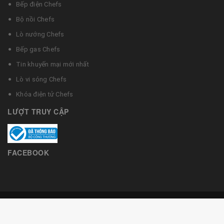
Bếp điện Chefs
Bộ nồi Chefs
Lò nướng Chefs
Bếp gas Chefs
Tin khuyến mại mới nhất
Lò vi sóng Chefs
Khóa điện tử Chefs
LƯỢT TRUY CẬP
FACEBOOK
© Bản quyền thuộc về Bếp từ Chefs
Cung cấp bởi
Bizweb