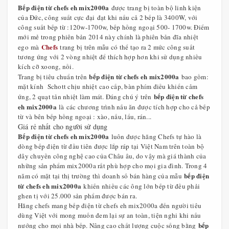
Bếp điện từ chefs eh mix2000a
được trang bị toàn bộ linh kiện
của Đức, công suất cực đại đạt khi nấu cả 2 bếp là 3400W, với
công suất bếp từ :120w-1700w, bếp hồng ngoại 500- 1700w. Điểm
mới mẻ trong phiên bản 2014 này chính là phiên bản đĩa nhiệt
Chefs
ego mà
trang bị trên mẫu có thể tạo ra 2 mức công suất
tương ứng với 2 vòng nhiệt để thích hợp hơn khi sử dụng nhiều
kích cỡ xoong, nồi.
bếp điện từ chefs eh mix2000a
Trang bị tiêu chuẩn trên
bao gồm:
mặt kính Schott chịu nhiệt cao cấp, bàn phím điều khiển cảm
bếp điện từ chefs
ứng, 2 quạt tản nhiệt làm mát. Đáng chú ý trên
eh mix2000a
là các chương trình nấu ăn được tích hợp cho cả bếp
từ và bên bếp hồng ngoại : xào, nấu, lẩu, rán...
Giá rẻ nhất cho người sử dụng
Bếp điện từ chefs eh mix2000a
luôn được hãng Chefs tự hào là
dòng bếp điện từ đầu tiên được lắp ráp tại Việt Nam trên toàn bộ
dây chuyền công nghệ cao của Châu âu, do vậy mà giá thành của
những sản phẩm mix2000a rất phù hợp cho mọi gia đình. Trong 4
bếp điện
năm có mặt tại thị trường thì doanh số bán hàng của mẫu
từ chefs eh mix2000a
khiến nhiều các ông lớn bếp từ đều phải
ghen tị với 25.000 sản phẩm được bán ra.
Hãng chefs mang bếp điện từ chefs eh mix2000a đến người tiêu
dùng Việt với mong muốn đem lại sự an toàn, tiện nghi khi nấu
bếp
nướng cho mọi nhà bếp. Nâng cao chất lượng cuộc sống bằng