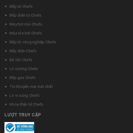
Bếp từ Chefs
Bếp điện từ Chefs
Máy hút mùi Chefs
Máy rửa bát Chefs
Bếp từ công nghiệp Chefs
Bếp điện Chefs
Bộ nồi Chefs
Lò nướng Chefs
Bếp gas Chefs
Tin khuyến mại mới nhất
Lò vi sóng Chefs
Khóa điện tử Chefs
LƯỢT TRUY CẬP