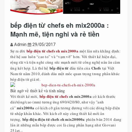
bếp điện từ chefs eh mix2000a :
Mạnh mẽ, tiện nghi và rẻ tiền
Admin
29/05/2017
bếp điện từ chefs eh mix2000a
Sự ra đời
một lần nữa khẳng định:
thế hệ sau luôn “cao to” và “vạm vỡ” hơn. Với thiết kế hiện đại,
rộng rãi và tiện nghi cùng sức mạnh mới từ công nghệ nấu ăn cảm
bếp điện từ
Chefs
ứng kết hợp. Là thế hệ
đầu tiên của
tại Việt
Nam từ năm 2010, đánh dấu một mốc quan trọng trong phân khúc
bếp điện từ giá rẻ.
Bất ngờ về thiết kế và tính năng
bếp điện từ chefs
eh mix2000a
Với thiết kế mới,
có kích thước
dài/rộng/cao (mm) tương ứng 690/420/80, như vậy "anh
mix2000a
cả"
có kích cỡ gần tương đương với các dòng bếp điện
từ nhập khẩu khác. Với kích cỡ này cùng thiết kế mới ấn
bếp điện điện từ chefs eh mix20000a
tượng,
phiên bản 2014 đang
lấn át những mẫu bếp được coi là cùng phân hạng như Giovani
251et...