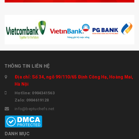
THÔNG TIN LIÊN HỆ
Địa chỉ: Số 34, ngõ 99/110/65 Định Công Hạ, Hoàng Mai,
Hà Nội
Hotline: 0904341563
Zalo: 0904619128
info@beptuchefs.net
DANH MỤC