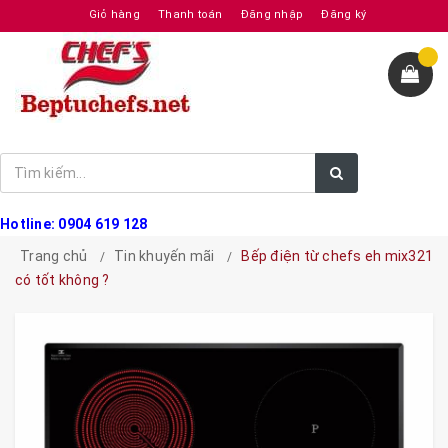
Giỏ hàng
Thanh toán
Đăng nhập
Đăng ký
Hotline: 0904 619 128
Trang chủ
Tin khuyến mãi
Bếp điện từ chefs eh mix321
có tốt không ?