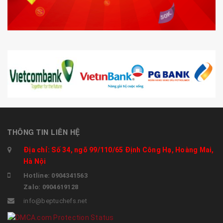
THÔNG TIN LIÊN HỆ
Địa chỉ: Số 34, ngõ 99/110/65 Định Công Hạ, Hoàng Mai,
Hà Nội
Hotline: 0904341563
Zalo: 0904619128
info@beptuchefs.net