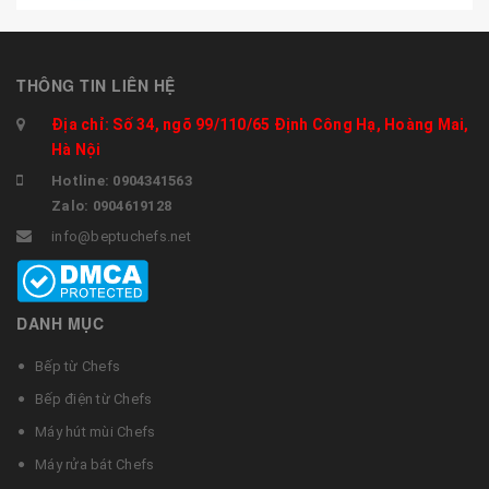
THÔNG TIN LIÊN HỆ
Địa chỉ: Số 34, ngõ 99/110/65 Định Công Hạ, Hoàng Mai,
Hà Nội
Hotline: 0904341563
Zalo: 0904619128
info@beptuchefs.net
DANH MỤC
Bếp từ Chefs
Bếp điện từ Chefs
Máy hút mùi Chefs
Máy rửa bát Chefs