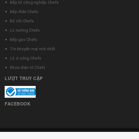
Bếp từ công nghiệp Chefs
Bếp điện Chefs
Bộ nồi Chefs
Lò nướng Chefs
Bếp gas Chefs
Tin khuyến mại mới nhất
Lò vi sóng Chefs
Khóa điện tử Chefs
LƯỢT TRUY CẬP
FACEBOOK
© Bản quyền thuộc về Bếp từ Chefs