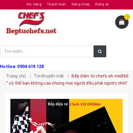
Giỏ hàng
Thanh toán
Đăng nhập
Đăng ký
Hotline: 0904 619 128
Trang chủ
Tin khuyến mãi
Bếp điện từ chefs eh mix866
: ” có thể bạn không cao nhưng mọi người đều phải ngước nhìn”