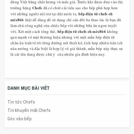
dùng Việt bằng chất lượng và mức giá. Trước khi được đưa vào thị
Chefs
trường hãng
đã có chút cải tiến sao cho bếp phù hợp hơn
bếp điện từ chefs eh
với những người nội trợ tại đất nước ta,
mix866
thật dễ dàng để sử dụng chỉ cẩn đôi ba thao tác là bạn đã
làm chủ công nghệ của chiếc bếp với những bữa ăn ngon tuyệt
bếp điện từ chefs eh mix866
vời. Xét một cách tổng thể,
không
quá mạnh về mặt thương hiệu nhưng với một mẫu bếp điện từ
châu âu tinh tế tới từng đường nét thiết kế, tích hợp nhiều tiện ích
nấu nướng và đặc biệt là hợp lý về giá thành, mẫu bếp này thực sự
là cái tên dang được chú ý của nhiều gia đình hiện nay.
DANH MỤC BÀI VIẾT
Tin tức Chefs
Tin khuyến mãi Chefs
Góc vào bếp