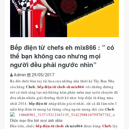
Bếp điện từ chefs eh mix866 : ” có
thể bạn không cao nhưng mọi
người đều phải ngước nhìn”
Admin
29/05/2017
Ra đời dưới bàn tay tài hoa của những nhà thiết kế Tây Ban Nha
Chefs
bếp điện từ chefs eh mix866
của hãng
,
với những đường
nét cá tính sáng tạo mà không kém phần mềm mại uyển chuyển đã
đón nhận nhiều giải thưởng thiết kế như: bếp điện từ đáng mua
bếp điện từ
nhất 2014,
nhập khẩu giá rẻ nhất...tất cả đã làm nên 1
Chefs
mẫu bếp điện từ mang lại thàng công ngoài mong đợi của
Diện mạo thu hút mọi ánh nhìn
bếp điện từ chefs
eh mix866
Chefs
Đầu tiên, chiếc
được hãng
lấy