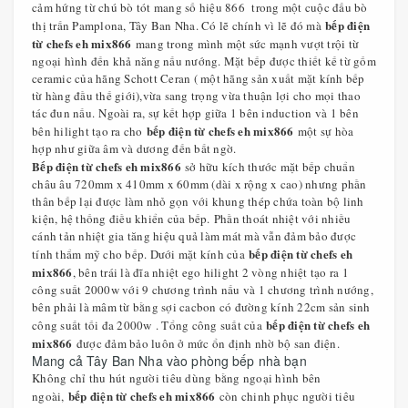
cảm hứng từ chú bò tót mang số hiệu 866 trong một cuộc đấu bò
bếp điện
thị trấn Pamplona, Tây Ban Nha. Có lẽ chính vì lẽ đó mà
từ chefs eh mix866
mang trong mình một sức mạnh vượt trội từ
ngoại hình đến khả năng nấu nướng. Mặt bếp được thiết kế từ gốm
ceramic của hãng Schott Ceran ( một hãng sản xuất mặt kính bếp
từ hàng đầu thế giới),vừa sang trọng vừa thuận lợi cho mọi thao
tác đun nấu. Ngoài ra, sự kết hợp giữa 1 bên induction và 1 bên
bếp điện từ chefs eh mix866
bên hilight tạo ra cho
một sự hòa
hợp như giữa âm và dương đến bất ngờ.
Bếp điện từ chefs eh mix866
sở hữu kích thước mặt bếp chuẩn
châu âu 720mm x 410mm x 60mm (dài x rộng x cao) nhưng phần
thân bếp lại được làm nhỏ gọn với khung thép chứa toàn bộ linh
kiện, hệ thống điều khiển của bếp. Phần thoát nhiệt với nhiều
cánh tản nhiệt gia tăng hiệu quả làm mát mà vẫn đảm bảo được
bếp điện từ chefs eh
tính thẩm mỹ cho bếp. Dưới mặt kính của
mix866
, bên trái là đĩa nhiệt ego hilight 2 vòng nhiệt tạo ra 1
công suất 2000w với 9 chương trình nấu và 1 chương trình nướng,
bên phải là mâm từ bằng sợi cacbon có đường kính 22cm sản sinh
bếp điện từ chefs eh
công suất tối đa 2000w . Tổng công suất của
mix866
được đảm bảo luôn ở mức ổn định nhờ bộ san điện.
Mang cả Tây Ban Nha vào phòng bếp nhà bạn
Không chỉ thu hút người tiêu dùng bằng ngoại hình bên
bếp điện từ chefs eh mix866
ngoài,
còn chinh phục người tiêu