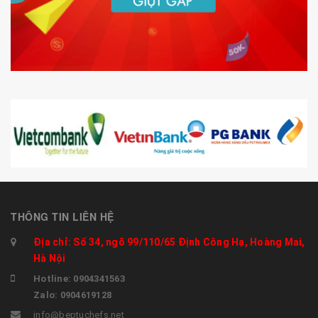
THÔNG TIN LIÊN HỆ
Địa chỉ: Số 34, ngõ 99/110/65 Định Công Hạ, Hoàng Mai,
Hà Nội
Hotline: 0904341563
Zalo: 0904619128
info@beptuchefs.net