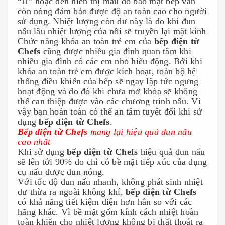
“H” hoặc đèn hiển thị màu đỏ báo mặt bếp vẫn 
còn nóng đảm bảo được độ an toàn cao cho người 
sử dụng. Nhiệt lượng còn dư này là do khi đun 
nấu lâu nhiệt lượng của nồi sẽ truyền lại mặt kính
Chức năng khóa an toàn trẻ em của 
bếp điện từ 
Chefs 
cũng được nhiều gia đình quan tâm khi 
nhiều gia đình có các em nhỏ hiếu động. Bởi khi 
khóa an toàn trẻ em được kích hoạt, toàn bộ hệ 
thống điều khiển của bếp sẽ ngay lập tức ngưng 
hoạt động và do đó khi chưa mở khóa sẽ không 
thể can thiệp được vào các chương trình nấu. Vì 
vậy bạn hoàn toàn có thể an tâm tuyệt đối khi sử 
dụng 
bếp điện từ Chefs
.
Bếp điện từ Chefs 
mang lại hiệu quả đun nấu 
cao nhất
Khi sử dụng 
bếp điện từ Chefs
 hiệu quả đun nấu 
sẽ lên tới 90% do chỉ có bề mặt tiếp xúc của dụng 
cụ nấu được đun nóng.
Với tốc độ đun nấu nhanh, không phát sinh nhiệt 
dư thừa ra ngoài không khí, 
bếp điện từ Chefs 
có khả năng tiết kiệm điện hơn hẳn so với các 
hãng khác. Vì bề mặt gốm kính cách nhiệt hoàn 
toàn khiến cho nhiệt lượng không bị thất thoát ra 