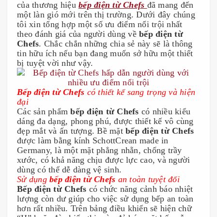
của thương hiệu 
bếp điện từ Chefs 
đã mang đến 
một làn gió mới trên thị trường. Dưới đây chúng 
tôi xin tổng hợp một số ưu điểm nổi trội nhất 
theo đánh giá của người dùng về 
bếp điện từ 
Chefs
. Chắc chắn những chia sẻ này sẽ là thông 
tin hữu ích nếu bạn đang muốn sở hữu một thiết 
bị tuyệt vời như vậy.
Bếp điện từ Chefs 
có thiết kế sang trọng và hiện 
đại
Các sản phẩm 
bếp điện từ Chefs
 có nhiều kiểu 
dáng đa dạng, phong phú, được thiết kế vô cùng 
đẹp mắt và ấn tượng. Bề mặt 
bếp điện từ Chefs
được làm bằng kính SchottCrean made in 
Germany, là một mặt phẳng nhẵn, chống trầy 
xước, có khả năng chịu được lực cao, và người 
dùng có thể dễ dàng vệ sinh.
Sử dụng
 bếp điện từ Chefs
 an toàn tuyệt đối
Bếp điện từ Chefs
 có chức năng cảnh báo nhiệt 
lượng còn dư giúp cho việc sử dụng bếp an toàn 
hơn rất nhiều. Trên bảng điều khiển sẽ hiện chữ 