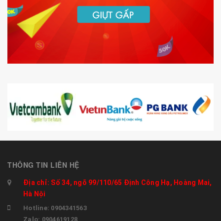
THÔNG TIN LIÊN HỆ
Địa chỉ: Số 34, ngõ 99/110/65 Định Công Hạ, Hoàng Mai,
Hà Nội
Hotline: 0904341563
Zalo: 0904619128