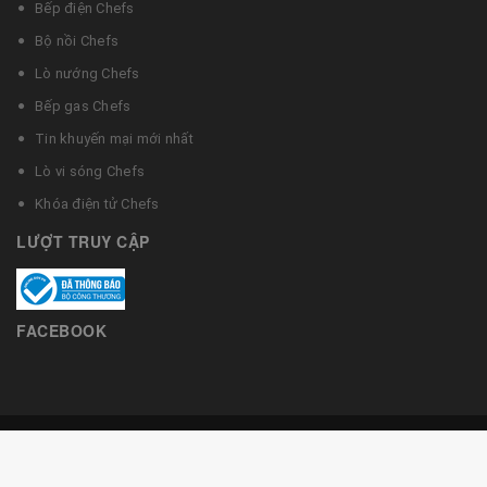
Bếp điện Chefs
Bộ nồi Chefs
Lò nướng Chefs
Bếp gas Chefs
Tin khuyến mại mới nhất
Lò vi sóng Chefs
Khóa điện tử Chefs
LƯỢT TRUY CẬP
FACEBOOK
© Bản quyền thuộc về Bếp từ Chefs
Cung cấp bởi
Bizweb