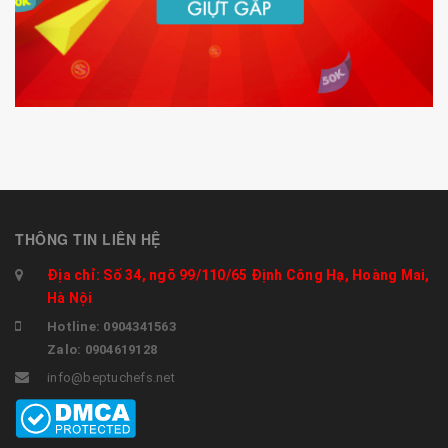
THÔNG TIN LIÊN HỆ
Địa chỉ: Số 34, ngõ 99/110/65 Định Công Hạ, Hoàng Mai,
Hà Nội
Hotline: 0904341563
Zalo: 0904619128
info@beptuchefs.net