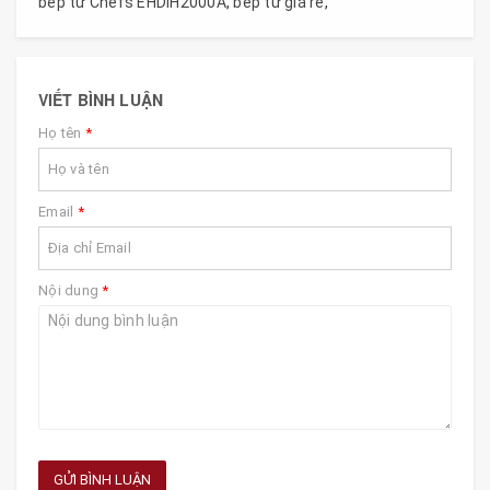
bếp từ Chefs EHDIH2000A
,
bếp từ giá rẻ
,
VIẾT BÌNH LUẬN
Họ tên
*
Email
*
Nội dung
*
GỬI BÌNH LUẬN