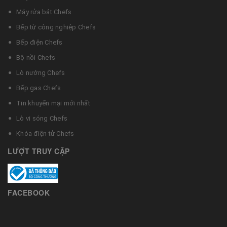
Máy rửa bát Chefs
Bếp từ công nghiệp Chefs
Bếp điện Chefs
Bộ nồi Chefs
Lò nướng Chefs
Bếp gas Chefs
Tin khuyến mại mới nhất
Lò vi sóng Chefs
Khóa điện tử Chefs
LƯỢT TRUY CẬP
FACEBOOK