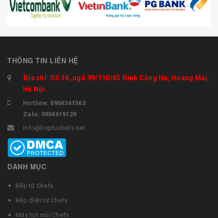
THÔNG TIN LIÊN HỆ
Địa chỉ: Số 34, ngõ 99/110/65 Định Công Hạ, Hoàng Mai,
Hà Nội
Hotline: 0904341563
Zalo: 0904619128
info@beptuchefs.net
DANH MỤC
Bếp từ Chefs
Bếp điện từ Chefs
Máy hút mùi Chefs