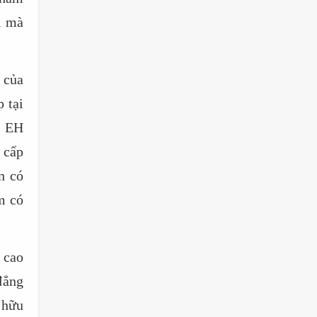
i mà
 của
 tại
s EH
 cấp
n có
m có
 cao
 đẳng
 hữu