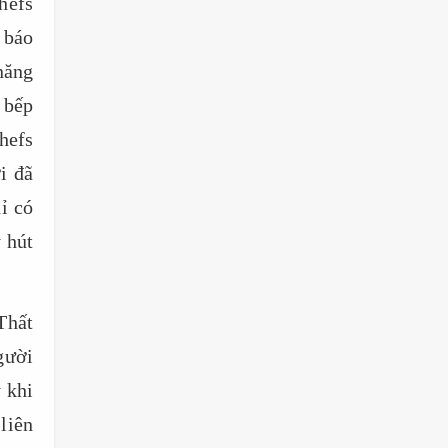
hefs
 báo
năng
 bếp
hefs
i đã
ỉ có
 hút
Thất
gười
 khi
liên