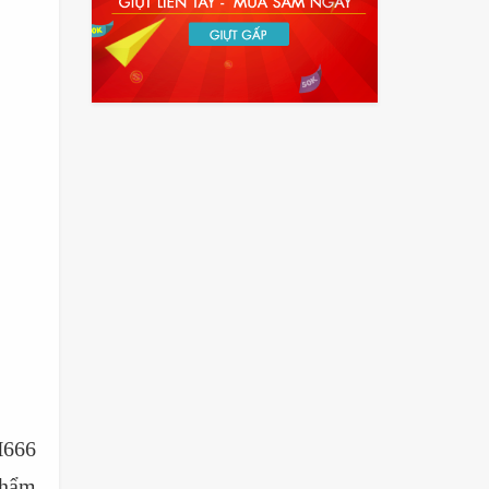
666
phẩm