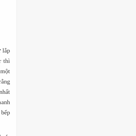
 lắp
 thì
 một
rằng
nhất
hanh
 bếp