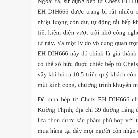
Ngoài ra, sử dụng bếp từ Chefs EH DI
EH DIH666 được trang bị rất nhiều 
nhiệt lượng còn dư, tự động tắt bếp 
tiết kiệm điện vượt trội nhờ công ngh
từ này. Và một lý do vô cùng quan trọ
EH DIH666 này đó chính là giá thành 
có thể sở hữu được chiếc bếp từ Chef
vậy khi bỏ ra 10,5 triệu quý khách còn
mùi kính cong, chương trình khuyến mạ
Để mua bếp từ Chefs EH DIH666 chí
Kường Thịnh, địa chỉ 39 đường Láng 
lựa chọn được sản phẩm phù hợp với th
mua hàng tại đây mọi người còn nhận đ