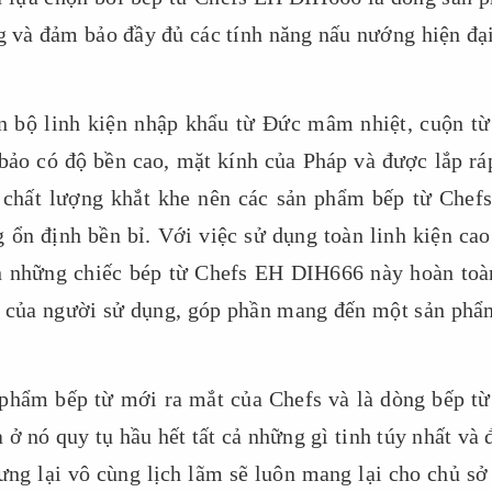
ụng và đảm bảo đầy đủ các tính năng nấu nướng hiện đạ
 bộ linh kiện nhập khẩu từ Đức mâm nhiệt, cuộn từ
ảo có độ bền cao, mặt kính của Pháp và được lắp ráp
t chất lượng khắt khe nên các sản phẩm bếp từ Chef
 ổn định bền bỉ. Với việc sử dụng toàn linh kiện cao
ên những chiếc bép từ Chefs EH DIH666 này hoàn toà
e của người sử dụng, góp phần mang đến một sản phẩ
phẩm bếp từ mới ra mắt của Chefs và là dòng bếp từ
 ở nó quy tụ hầu hết tất cả những gì tinh túy nhất và
hưng lại vô cùng lịch lãm sẽ luôn mang lại cho chủ sở