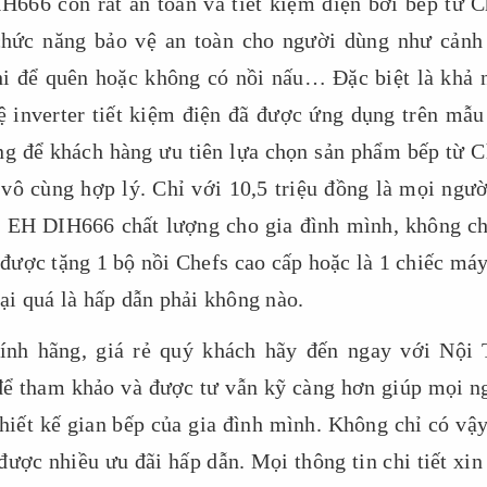
H666 còn rất an toàn và tiết kiệm điện bởi bếp từ C
chức năng bảo vệ an toàn cho người dùng như cảnh
khi để quên hoặc không có nồi nấu… Đặc biệt là khả 
ệ inverter tiết kiệm điện đã được ứng dụng trên mẫu
ng để khách hàng ưu tiên lựa chọn sản phẩm bếp từ C
vô cùng hợp lý. Chỉ với 10,5 triệu đồng là mọi ngườ
s EH DIH666 chất lượng cho gia đình mình, không ch
 được tặng 1 bộ nồi Chefs cao cấp hoặc là 1 chiếc máy
i quá là hấp dẫn phải không nào.
nh hãng, giá rẻ quý khách hãy đến ngay với Nội 
để tham khảo và được tư vẫn kỹ càng hơn giúp mọi n
iết kế gian bếp của gia đình mình. Không chỉ có vậy
ược nhiều ưu đãi hấp dẫn. Mọi thông tin chi tiết xin 