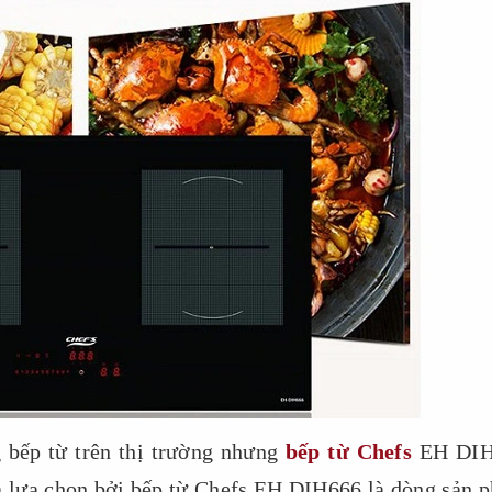
g bếp từ trên thị trường nhưng
bếp từ Chefs
EH DIH
à lựa chọn bởi bếp từ Chefs EH DIH666 là dòng sản 