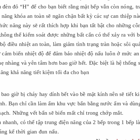
u đèn đỏ “H” để cho bạn biết rằng mặt bếp vẫn còn nóng, t
 năng khóa an toàn sẽ ngăn chặn bất kỳ các sự can thiệp nà
hức năng này sẽ rất thích hợp khi bạn tất bật cho những cô
không thể kiểm soát được những bất cẩn có thể xảy ra với 
bộ điều nhiệt an toàn, làm giảm tình trạng tràn hoặc sôi qu
 cảm biến nhiệt độ để đảm bảo nhiệt độ nấu luôn ở mức an
hẹ nhàng và yên tâm hơn bao giờ hết. Đặc biệt là hệ thống 
ăng khả năng tiết kiệm tối đa cho bạn
 bao giờ bị cháy hay dính bết vào bề mặt kính nên sẽ tiết k
 sinh. Bạn chỉ cần làm ẩm khu vực bẩn bằng nước ấm và dùn
sạch. Những vết bẩn sẽ biến mất chỉ trong chớp mắt.
 nhanh, có thể tập trung điện năng của 2 bếp trong 1 bếp l
áng kể thời gian đun nấu.