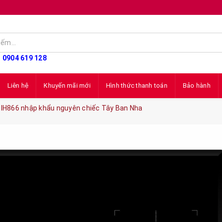
: 0904 619 128
Liên hệ
Khuyến mãi mới
Hình thức thanh toán
Bảo hành
DIH866 nhập khẩu nguyên chiếc Tây Ban Nha