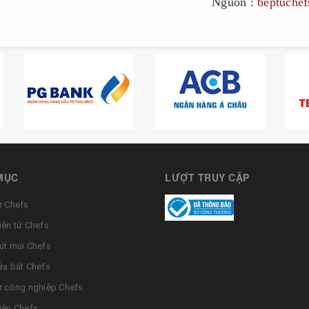
Nguồn :
beptuchef
MỤC
LƯỢT TRUY CẬP
ừ Chefs
iện từ Chefs
út mùi Chefs
ửa bát Chefs
ừ công nghiệp Chefs
iện Chefs