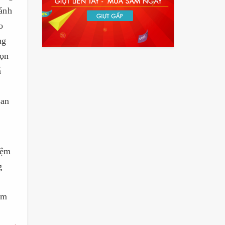
ránh
o
ng
bọn
á
san
iệm
g
àm