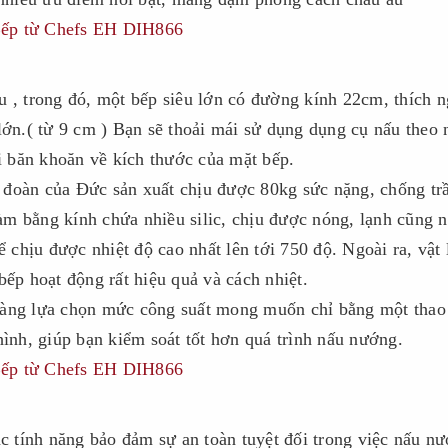
 , trong đó, một bếp siêu lớn có đường kính 22cm, thích n
lớn.( từ 9 cm ) Bạn sẽ thoải mái sử dụng dụng cụ nấu theo 
 băn khoăn về kích thước của mặt bếp.
 đoàn của Đức sản xuất chịu được 80kg sức nặng, chống tr
m bằng kính chứa nhiều silic, chịu được nóng, lạnh cũng 
ể chịu được nhiệt độ cao nhất lên tới 750 độ. Ngoài ra, vật 
bếp hoạt động rất hiệu quả và cách nhiệt.
dàng lựa chọn mức công suất mong muốn chỉ bằng một thao
hình, giúp bạn kiểm soát tốt hơn quá trình nấu nướng.
 tính năng bảo đảm sự an toàn tuyệt đối trong việc nấu nư