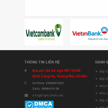
THÔNG TIN LIÊN HỆ
DANH 
Địa chỉ: Số 34, ngõ 99/110/65
Bếp t
Định Công Hạ, Hoàng Mai, Hà Nội
Bếp đ
Hotline: 0904341563
Máy h
Zalo: 0904619128
Máy r
info@beptuchefs.net
Bếp t
Bếp đ