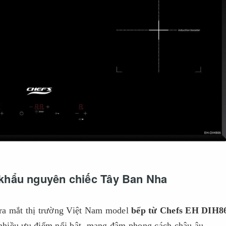
khẩu nguyên chiếc Tây Ban Nha
ra mắt thị trường Việt Nam model
bếp từ Chefs EH DIH8
nhiều ưu điểm nổi bật, mang đậm phong cách châu âu