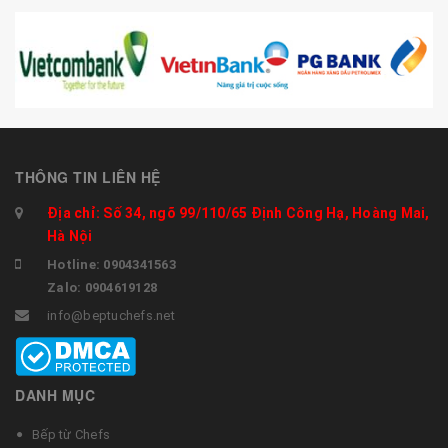
THÔNG TIN LIÊN HỆ
Địa chỉ: Số 34, ngõ 99/110/65 Định Công Hạ, Hoàng Mai,
Hà Nội
Hotline: 0904341563
Zalo: 0904619128
info@beptuchefs.net
DANH MỤC
Bếp từ Chefs