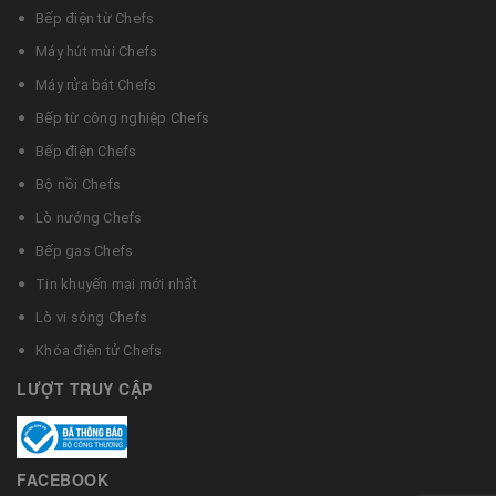
Bếp điện từ Chefs
Máy hút mùi Chefs
Máy rửa bát Chefs
Bếp từ công nghiệp Chefs
Bếp điện Chefs
Bộ nồi Chefs
Lò nướng Chefs
Bếp gas Chefs
Tin khuyến mại mới nhất
Lò vi sóng Chefs
Khóa điện tử Chefs
LƯỢT TRUY CẬP
FACEBOOK