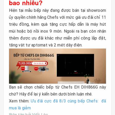
bao nhiêu?
Hiện tại mẫu bếp này đang được bán tại showroom
ủy quyền chính hãng Chefs với mức giá ưu đãi chỉ 11
triệu đồng, kèm quà tặng cực hấp dẫn là máy hút
mùi hoặc bộ nồi inox 9 món. Ngoài ra bạn còn nhận
thêm được ưu đãi khác như miễn phí công lắp đặt,
tặng vật tư aptomat và 2 mét dây điện.
Bạn sẽ chọn chiếc bếp từ Chefs EH DIH866G này
chứ? Hãy để lại ý kiến bên dưới bình luận nhé.
Xem thêm:
Ưu đãi cực đã 8/3 cùng bếp Chefs: đã
mua là giảm
Biên tập bởi Viết Lộc