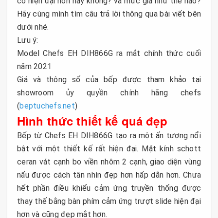
có hiện đại hơn hay không? và mức giá như thế nào?
Hãy cùng mình tìm câu trả lời thông qua bài viết bên
dưới nhé.
Lưu ý:
Model Chefs EH DIH866G ra mắt chính thức cuối
năm 2021
Giá và thông số của bếp được tham khảo tại
showroom ủy quyền chính hãng chefs
(
beptuchefs.net
)
Hình thức thiết kế quá đẹp
Bếp từ Chefs EH DIH866G tạo ra một ấn tượng nổi
bật với một thiết kế rất hiện đại. Mặt kính schott
ceran vát cạnh bo viền nhôm 2 cạnh, giao diện vùng
nấu được cách tân nhìn đẹp hơn hấp dẫn hơn. Chưa
hết phần điều khiểu cảm ứng truyền thống được
thay thế bằng bàn phím cảm ứng trượt slide hiện đại
hơn và cũng đẹp mắt hơn.