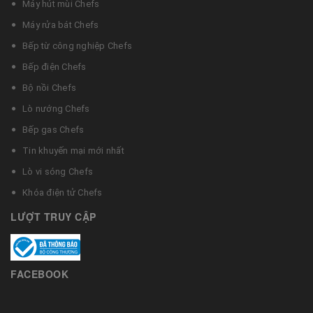
Máy hút mùi Chefs
Máy rửa bát Chefs
Bếp từ công nghiệp Chefs
Bếp điện Chefs
Bộ nồi Chefs
Lò nướng Chefs
Bếp gas Chefs
Tin khuyến mại mới nhất
Lò vi sóng Chefs
Khóa điện tử Chefs
LƯỢT TRUY CẬP
FACEBOOK