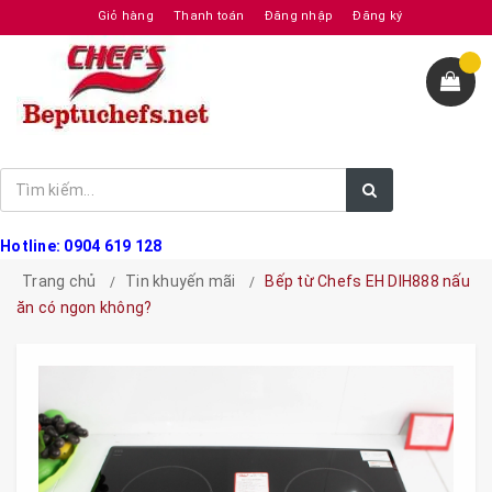
Giỏ hàng
Thanh toán
Đăng nhập
Đăng ký
Hotline: 0904 619 128
Trang chủ
Tin khuyến mãi
Bếp từ Chefs EH DIH888 nấu
ăn có ngon không?