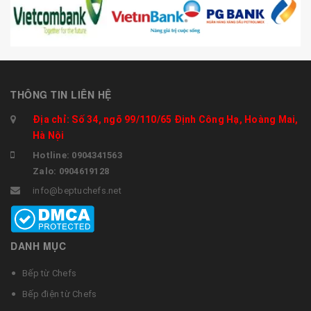
THÔNG TIN LIÊN HỆ
Địa chỉ: Số 34, ngõ 99/110/65 Định Công Hạ, Hoàng Mai,
Hà Nội
Hotline: 0904341563
Zalo: 0904619128
info@beptuchefs.net
DANH MỤC
Bếp từ Chefs
Bếp điện từ Chefs