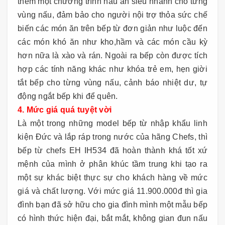
thêm một chương trình nấu ăn siêu nhanh cho từng
vùng nấu, đảm bảo cho người nội trợ thỏa sức chế
biến các món ăn trên bếp từ đơn giản như luộc đến
các món khó ăn như kho,hầm và các món cầu kỳ
hơn nữa là xào và rán. Ngoài ra bếp còn được tích
hợp các tính năng khác như khóa trẻ em, hẹn giời
tắt bếp cho từng vùng nấu, cảnh báo nhiệt dư, tự
động ngắt bếp khi để quên.
4. Mức giá quá tuyệt vời
Là một trong những model bếp từ nhập khẩu linh
kiện Đức và lắp ráp trong nước của hãng Chefs, thì
bếp từ chefs EH IH534 đã hoàn thành khá tốt xứ
mệnh của mình ở phân khúc tầm trung khi tạo ra
một sự khác biệt thực sự cho khách hàng về mức
giá và chất lượng. Với mức giá 11.900.000đ thì gia
đình bạn đã sở hữu cho gia đình mình một mẫu bếp
có hình thức hiện đại, bắt mắt, không gian đun nấu