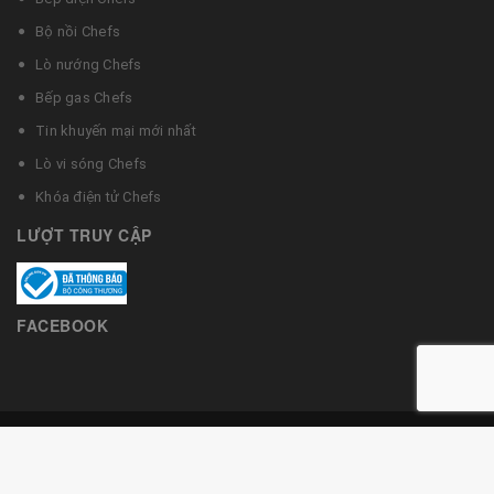
Bộ nồi Chefs
Lò nướng Chefs
Bếp gas Chefs
Tin khuyến mại mới nhất
Lò vi sóng Chefs
Khóa điện tử Chefs
LƯỢT TRUY CẬP
FACEBOOK
© Bản quyền thuộc về Bếp từ Chefs
Cung cấp bởi
Bizweb