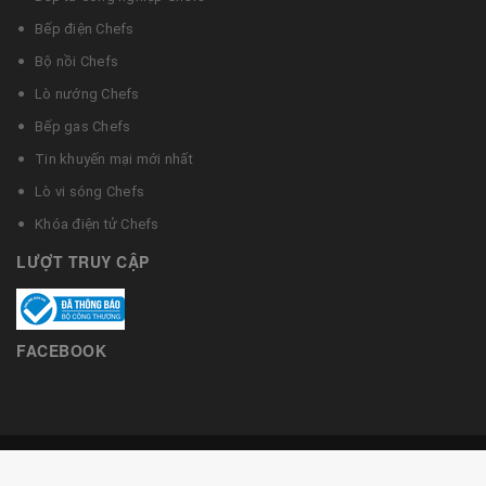
Bếp điện Chefs
Bộ nồi Chefs
Lò nướng Chefs
Bếp gas Chefs
Tin khuyến mại mới nhất
Lò vi sóng Chefs
Khóa điện tử Chefs
LƯỢT TRUY CẬP
FACEBOOK
© Bản quyền thuộc về Bếp từ Chefs