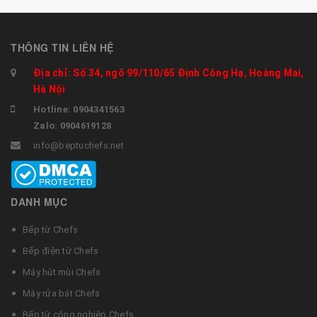
THÔNG TIN LIÊN HỆ
Địa chỉ: Số 34, ngõ 99/110/65 Định Công Hạ, Hoàng Mai,
Hà Nội
Hotline: 0904341563
Zalo: 0904619128
info@beptuchefs.net
DANH MỤC
Bếp từ Chefs
Bếp điện từ Chefs
Máy hút mùi Chefs
Máy rửa bát Chefs
Bếp từ công nghiệp Chefs