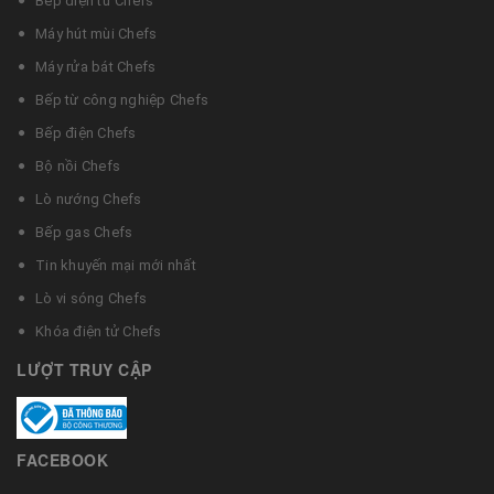
Bếp điện từ Chefs
Máy hút mùi Chefs
Máy rửa bát Chefs
Bếp từ công nghiệp Chefs
Bếp điện Chefs
Bộ nồi Chefs
Lò nướng Chefs
Bếp gas Chefs
Tin khuyến mại mới nhất
Lò vi sóng Chefs
Khóa điện tử Chefs
LƯỢT TRUY CẬP
FACEBOOK