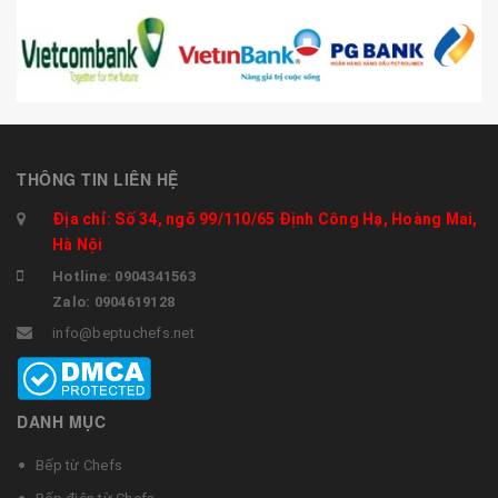
THÔNG TIN LIÊN HỆ
Địa chỉ: Số 34, ngõ 99/110/65 Định Công Hạ, Hoàng Mai,
Hà Nội
Hotline: 0904341563
Zalo: 0904619128
info@beptuchefs.net
DANH MỤC
Bếp từ Chefs