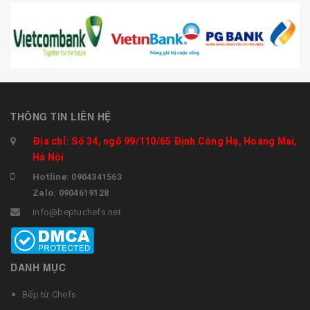
THÔNG TIN LIÊN HỆ
Địa chỉ: Số 34, ngõ 99/110/65 Định Công Hạ, Hoàng Mai,
Hà Nội
Hotline: 0904341563
Zalo: 0904619128
info@beptuchefs.net
DANH MỤC
Bếp từ Chefs