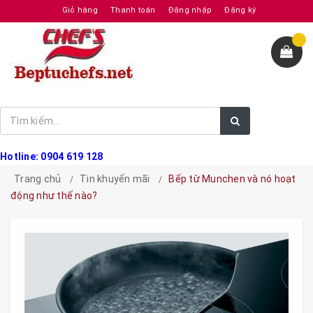
Giỏ hàng
Thanh toán
Đăng nhập
Đăng ký
Hotline: 0904 619 128
Trang chủ
Tin khuyến mãi
Bếp từ Munchen và nó hoạt
động như thế nào?