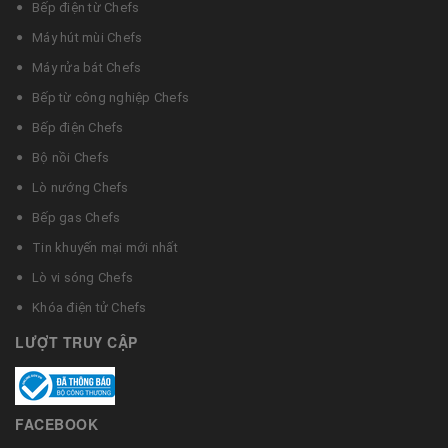
Bếp điện từ Chefs
Máy hút mùi Chefs
Máy rửa bát Chefs
Bếp từ công nghiệp Chefs
Bếp điện Chefs
Bộ nồi Chefs
Lò nướng Chefs
Bếp gas Chefs
Tin khuyến mại mới nhất
Lò vi sóng Chefs
Khóa điện tử Chefs
LƯỢT TRUY CẬP
FACEBOOK