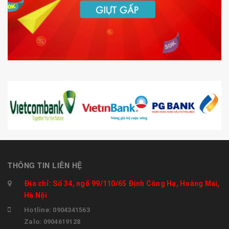
THÔNG TIN LIÊN HỆ
Địa chỉ: Số 34, ngõ 99/110/65 Định Công Hạ, Hoàng Mai,
Hà Nội
Hotline: 0904341563
Zalo: 0904619128