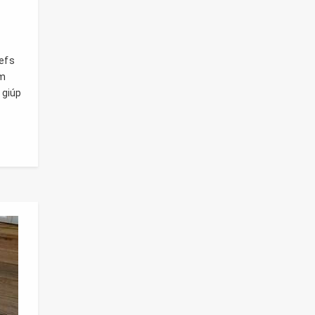
hefs
àm
 giúp