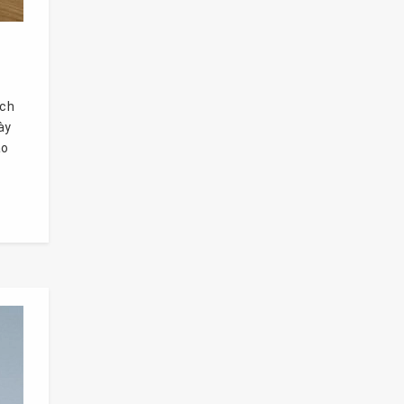
ách
ày
ảo