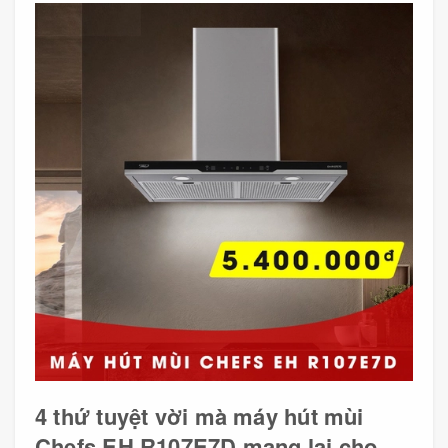
4 thứ tuyệt vời mà máy hút mùi
Chefs EH R107E7D mang lại cho