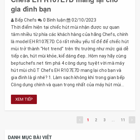
gia đình bạn
Bếp Chefs
0 Bình luận
02/10/2023
Thời điểm hiện tại chiếc hút mùi nhận được sự quan
tâm nhiều từ phía các khách hàng của hãng Chefs, chính
là model EH R107E7D. Có rất nhiều yếu tố để để chiếc hút
mùi trở thành "Hot trend" trên thị trường như mức giá dễ
tiếp cận, hút mùi khỏe, kiể dáng đẹp...Hôm nay hãy cùng
beptuchefs.net tìm phá 4 công dụng tuyệt vời mà máy
hút mùi chũ T Chefs EH R107E7D mang lại cho bạn và
gia đình là gì nhé? 1. Làm sạch không khí trong gian bếp
Công dụng chính và quan trọng nhất của máy hút mùi...
XEM TIẾP
1
2
3
...
11
DANH MỤC BÀI VIẾT