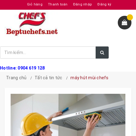
Giỏ hàng
Thanh toán
Đăng nhập
Đăng ký
Hotline: 0904 619 128
Trang chủ
Tất cả tin tức
máy hút mùi chefs