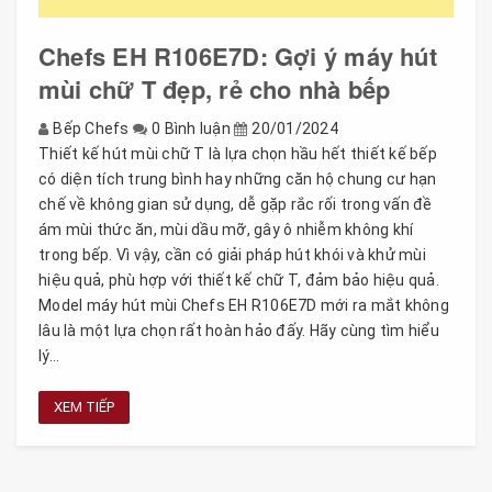
Chefs EH R106E7D: Gợi ý máy hút
mùi chữ T đẹp, rẻ cho nhà bếp
Bếp Chefs
0 Bình luận
20/01/2024
Thiết kế hút mùi chữ T là lựa chọn hầu hết thiết kế bếp
có diện tích trung bình hay những căn hộ chung cư hạn
chế về không gian sử dụng, dễ gặp rắc rối trong vấn đề
ám mùi thức ăn, mùi dầu mỡ, gây ô nhiễm không khí
trong bếp. Vì vậy, cần có giải pháp hút khói và khử mùi
hiệu quả, phù hợp với thiết kế chữ T, đảm bảo hiệu quả.
Model máy hút mùi Chefs EH R106E7D mới ra mắt không
lâu là một lựa chọn rất hoàn hảo đấy. Hãy cùng tìm hiểu
lý...
XEM TIẾP