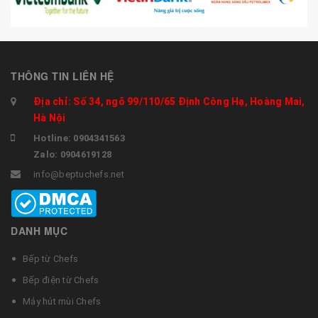
THÔNG TIN LIÊN HỆ
Địa chỉ: Số 34, ngõ 99/110/65 Định Công Hạ, Hoàng Mai,
Hà Nội
Hotline: 0904341563
Zalo: 0904619128
info@beptuchefs.net
DANH MỤC
Bếp từ Chefs
Bếp điện từ Chefs
Máy hút mùi Chefs