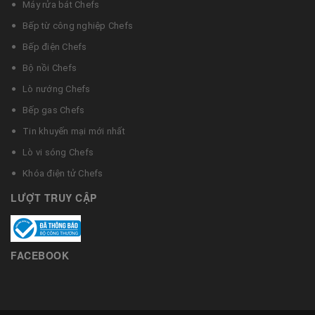
Máy rửa bát Chefs
Bếp từ công nghiệp Chefs
Bếp điện Chefs
Bộ nồi Chefs
Lò nướng Chefs
Bếp gas Chefs
Tin khuyến mại mới nhất
Lò vi sóng Chefs
Khóa điện tử Chefs
LƯỢT TRUY CẬP
FACEBOOK