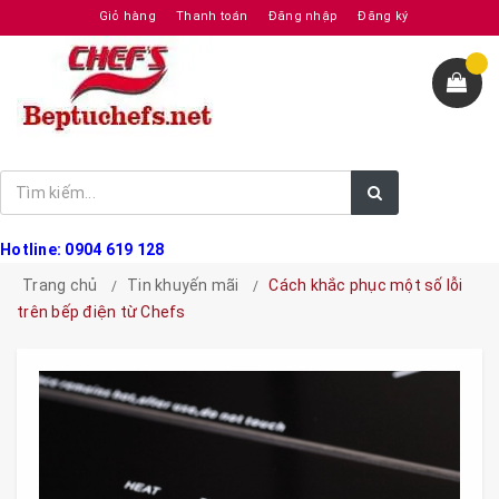
Giỏ hàng
Thanh toán
Đăng nhập
Đăng ký
Hotline: 0904 619 128
Trang chủ
Tin khuyến mãi
Cách khắc phục một số lỗi
trên bếp điện từ Chefs