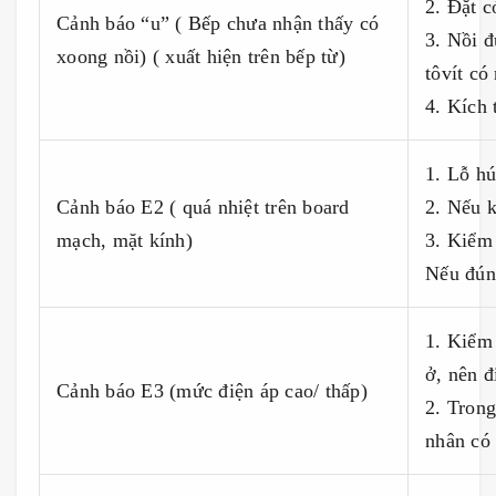
2. Đặt c
Cảnh báo “u” ( Bếp chưa nhận thấy có
3. Nồi 
xoong nồi) ( xuất hiện trên bếp từ)
tôvít c
4. Kích
1. Lỗ hú
Cảnh báo E2 ( quá nhiệt trên board
2. Nếu k
mạch, mặt kính)
3. Kiểm 
Nếu đún
1. Kiểm 
ở, nên đ
Cảnh báo E3 (mức điện áp cao/ thấp)
2. Trong
nhân có 