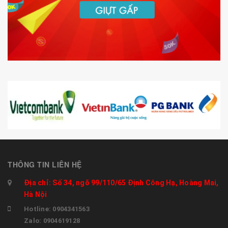
THÔNG TIN LIÊN HỆ
Địa chỉ: Số 34, ngõ 99/110/65 Định Công Hạ, Hoàng Mai,
Hà Nội
Hotline: 0904341563
Zalo: 0904619128