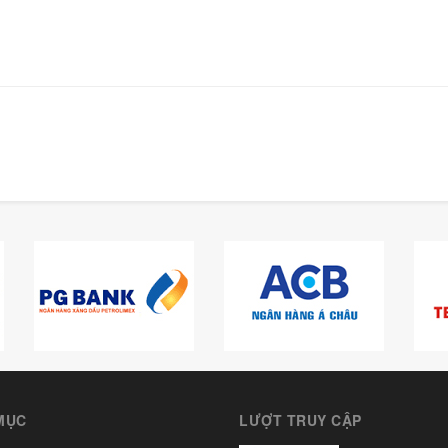
MỤC
LƯỢT TRUY CẬP