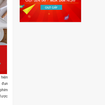
 hiện
n đun
 phím
 được