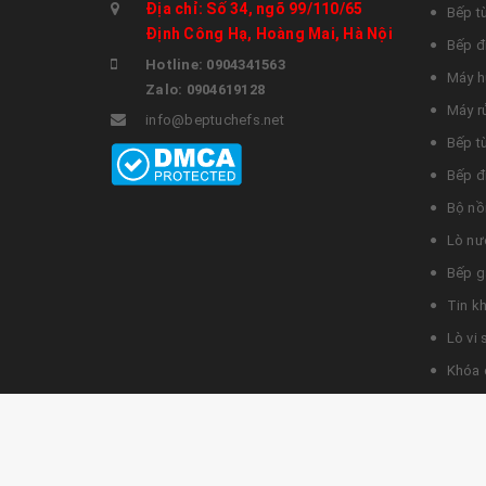
Địa chỉ: Số 34, ngõ 99/110/65
Bếp t
Định Công Hạ, Hoàng Mai, Hà Nội
Bếp đ
Hotline: 0904341563
Máy h
Zalo: 0904619128
Máy r
info@beptuchefs.net
Bếp t
Bếp đ
Bộ nồ
Lò nư
Bếp g
Tin k
Lò vi
Khóa 