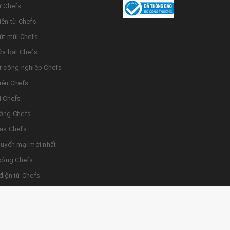
ừ Chefs
iện từ Chefs
út mùi Chefs
ửa bát Chefs
ừ công nghiệp Chefs
iện Chefs
i Chefs
ớng Chefs
as Chefs
huyến mại mới nhất
 sóng Chefs
điện tử Chefs
© Bản quyền thuộc về Bếp từ Chefs
|
Cung cấp bởi
Bizweb