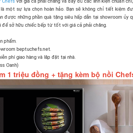
ừ Chefs
với giá cả phải chăng và đầy đủ các linh kiện chuẩn chỉ,
là một sự lựa chọn hoàn hảo. Bạn sẽ không chỉ tiết kiệm đ
ận được những phần quà tặng siêu hấp dẫn tại showroom ủy 
i để sở hữu chiếc bếp từ tốt với giá cả phải chăng.
ản phẩm.
howroom beptuchefs.net.
n phí giao hàng và lăp đặt tại nhà.
iss Oanh)
m 1 triệu đồng + tặng kèm bộ nồi Chef