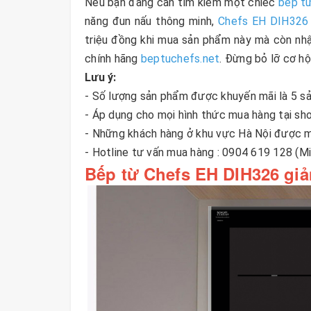
Nếu bạn đang cần tìm kiếm một chiếc
bếp t
năng đun nấu thông minh,
Chefs EH DIH326
triệu đồng khi mua sản phẩm này mà còn nh
chính hãng
beptuchefs.net
. Đừng bỏ lỡ cơ hộ
Lưu ý:
- Số lượng sản phẩm được khuyến mãi là 5 s
- Áp dụng cho mọi hình thức mua hàng tại s
- Những khách hàng ở khu vực Hà Nội được miễ
- Hotline tư vấn mua hàng : 0904 619 128 (M
Bếp từ Chefs EH DIH326 giả