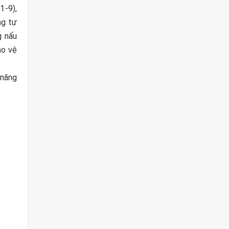
1-9),
ng tự
g nấu
ảo vệ
 năng