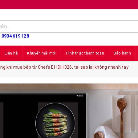
: 0904 619 128
Liên hệ
Khuyến mãi mới
Hình thức thanh toán
Bảo hành
đồng khi mua bếp từ Chefs EH DIH326, tại sao lại không nhanh tay