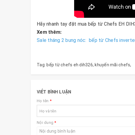
Hãy nhanh tay đặt mua bếp từ Chefs EH DIH
Xem thêm:
Sale tháng 2 bung nóc: bếp từ Chefs inverter
Tag:
bếp từ chefs eh dih326
,
khuyến mãi chefs
,
VIẾT BÌNH LUẬN
Họ tên
*
Nội dung
*