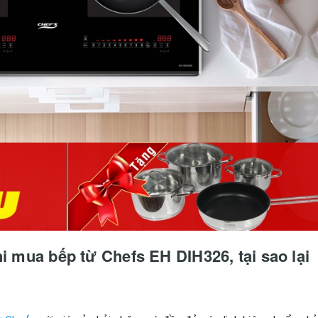
hi mua bếp từ Chefs EH DIH326, tại sao lại