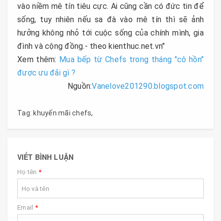
vào niềm mê tín tiêu cực. Ai cũng cần có đức tin để
sống, tuy nhiên nếu sa đà vào mê tín thì sẽ ảnh
hưởng không nhỏ tới cuộc sống của chính mình, gia
đình và cộng đồng.- theo kienthuc.net.vn"
Xem thêm:
Mua bếp từ Chefs trong tháng "cô hồn"
được ưu đãi gì ?
Nguồn:
Vanelove201290.blogspot.com
Tag:
khuyến mãi chefs
,
VIẾT BÌNH LUẬN
Họ tên
*
Email
*