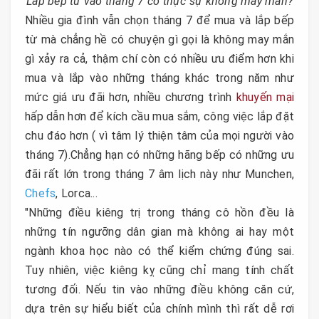
Lắp bếp từ vào tháng 7 có thực sự không may mắn?
Nhiều gia đình vẫn chọn tháng 7 để mua và lắp bếp
từ mà chẳng hề có chuyện gì gọi là không may mắn
gì xảy ra cả, thậm chí còn có nhiều ưu điểm hơn khi
mua và lắp vào những tháng khác trong năm như
mức giá ưu đãi hơn, nhiều chương trình
khuyến mại
hấp dẫn hơn để kích cầu mua sắm, công việc lắp đặt
chu đáo hơn ( vì tâm lý thiện tâm của mọi người vào
tháng 7).Chẳng hạn có những hãng bếp có những ưu
đãi rất lớn trong tháng 7 âm lịch này như Munchen,
Chefs
, Lorca...
"Những điều kiêng trị trong tháng cô hồn đều là
những tín ngưỡng dân gian mà không ai hay một
ngành khoa học nào có thể kiểm chứng đúng sai.
Tuy nhiên, việc kiêng kỵ cũng chỉ mang tính chất
tương đối. Nếu tin vào những điều không căn cứ,
dựa trên sự hiểu biết của chính mình thì rất dễ rơi