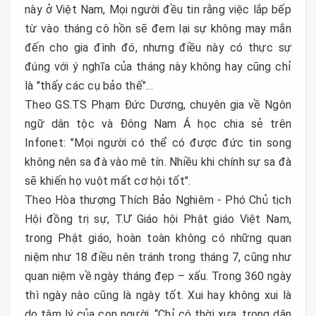
này ở Việt Nam, Mọi người đều tin rằng việc lắp bếp
từ vào tháng cô hồn sẽ đem lại sự không may mắn
đến cho gia đình đó, nhưng điều này có thực sự
đúng với ý nghĩa của tháng này không hay cũng chỉ
là "thấy các cụ bảo thế"...
Theo GS.TS Phạm Đức Dương, chuyên gia về Ngôn
ngữ dân tộc và Đông Nam Á học chia sẻ trên
Infonet: "Mọi người có thể có được đức tin song
không nên sa đà vào mê tín. Nhiều khi chính sự sa đà
sẽ khiến họ vuột mất cơ hội tốt".
Theo Hòa thượng Thích Bảo Nghiêm - Phó Chủ tịch
Hội đồng trị sự, T.Ư Giáo hội Phật giáo Việt Nam,
trong Phật giáo, hoàn toàn không có những quan
niệm như 18 điều nên tránh trong tháng 7, cũng như
quan niệm về ngày tháng đẹp – xấu. Trong 360 ngày
thì ngày nào cũng là ngày tốt. Xui hay không xui là
do tâm lý của con người. “Chỉ có thời xưa, trong dân