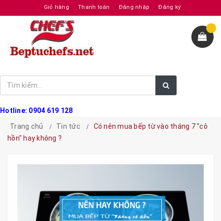
Giỏ hàng
Thanh toán
Đăng nhập
Đăng ký
Hotline: 0904 619 128
Trang chủ
Tin tức
Có nên mua bếp từ vào tháng 7 "cô
hồn" hay không ?