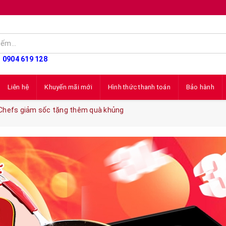
: 0904 619 128
Liên hệ
Khuyến mãi mới
Hình thức thanh toán
Bảo hành
ừ Chefs giảm sốc tặng thêm quà khủng