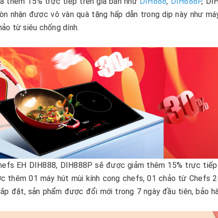
á thêm 15% trực tiếp trên giá bán như
DIH888
,
DIH888P
, DI
còn nhận được vô vàn quà tặng hấp dẫn trong dịp này như má
hảo từ siêu chống dính.
Chefs EH DIH888, DIH888P sẽ được giảm thêm 15% trực tiếp
ược thêm 01 máy hút mùi kính cong chefs, 01 chảo từ Chefs 
lắp đặt, sản phẩm được đổi mới trong 7 ngày đầu tiên, bảo h