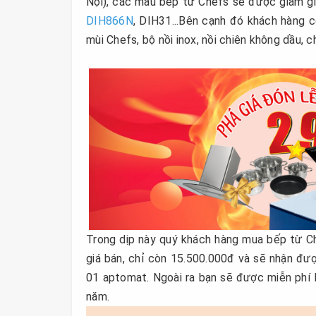
Nội), các mẫu bếp từ Chefs sẽ được giảm gi
DIH866N
, DIH31...Bên cạnh đó khách hàng 
mùi Chefs, bộ nồi inox, nồi chiên không dầu, c
Trong dịp này quý khách hàng mua bếp từ 
giá bán, chỉ còn 15.500.000đ và sẽ nhận đ
01 aptomat. Ngoài ra bạn sẽ được miễn phí 
năm.