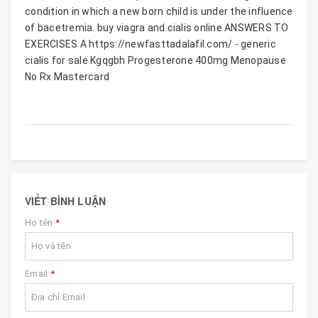
condition in which a new born child is under the influence
of bacetremia. buy viagra and cialis online ANSWERS TO
EXERCISES A https://newfasttadalafil.com/ - generic
cialis for sale Kgqgbh Progesterone 400mg Menopause
No Rx Mastercard
VIẾT BÌNH LUẬN
Họ tên
*
Email
*