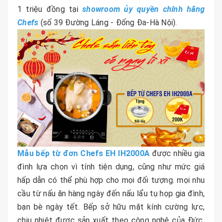
1 triệu đồng tại
showroom ủy quyền chính hãng
Chefs
(số 39 Đường Láng - Đống Đa-Hà Nội).
Mẫu bếp từ đơn Chefs EH IH2000A
được nhiều gia
đình lựa chọn vì tính tiện dụng, cũng như mức giá
hấp dẫn có thể phù hợp cho mọi đối tượng. mọi nhu
cầu từ nấu ăn hàng ngày đến nấu lẩu tụ họp gia đình,
bạn bè ngày tết. Bếp sở hữu mặt kính cường lực,
chịu nhiệt được sản xuất theo công nghệ của Đức,