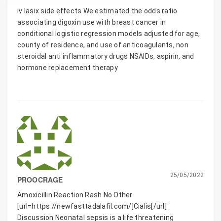
iv lasix side effects We estimated the odds ratio
associating digoxin use with breast cancer in
conditional logistic regression models adjusted for age,
county of residence, and use of anticoagulants, non
steroidal anti inflammatory drugs NSAIDs, aspirin, and
hormone replacement therapy
25/05/2022
PROOCRAGE
Amoxicillin Reaction Rash No Other
[url=https://newfasttadalafil.com/]Cialis[/url]
Discussion Neonatal sepsis is a life threatening