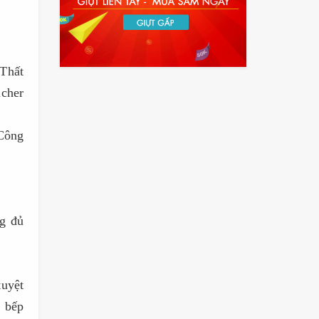
 Thất
ucher
Công
ng đủ
uyệt
à bếp