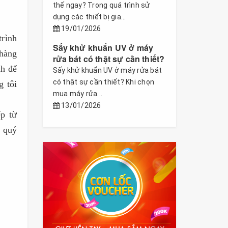
thế ngay? Trong quá trình sử
dụng các thiết bị gia...
19/01/2026
rình
Sấy khử khuẩn UV ở máy
 hàng
rửa bát có thật sự cần thiết?
nh để
Sấy khử khuẩn UV ở máy rửa bát
có thật sự cần thiết? Khi chọn
g tôi
mua máy rửa...
13/01/2026
ếp từ
 quý