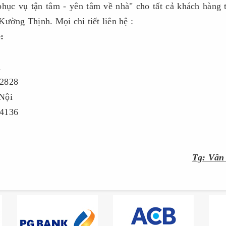
phục vụ tận tâm - yên tâm về nhà" cho tất cả khách hàng
Kường Thịnh. Mọi chi tiết liên hệ :
:
i
2828
 Nội
4136
Tg: Vân