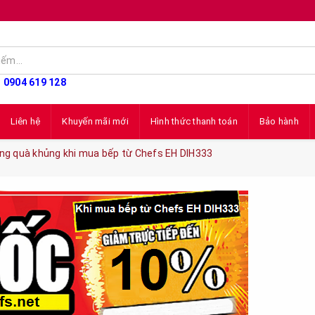
: 0904 619 128
Liên hệ
Khuyến mãi mới
Hình thức thanh toán
Bảo hành
ng quà khủng khi mua bếp từ Chefs EH DIH333