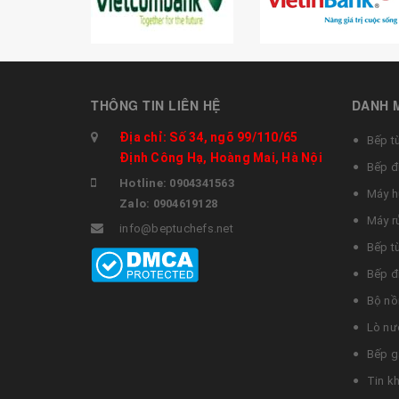
THÔNG TIN LIÊN HỆ
DANH 
Địa chỉ: Số 34, ngõ 99/110/65
Bếp t
Định Công Hạ, Hoàng Mai, Hà Nội
Bếp đ
Hotline: 0904341563
Máy h
Zalo: 0904619128
Máy r
info@beptuchefs.net
Bếp t
Bếp đ
Bộ nồ
Lò nư
Bếp g
Tin k