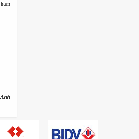
 tham
 Anh