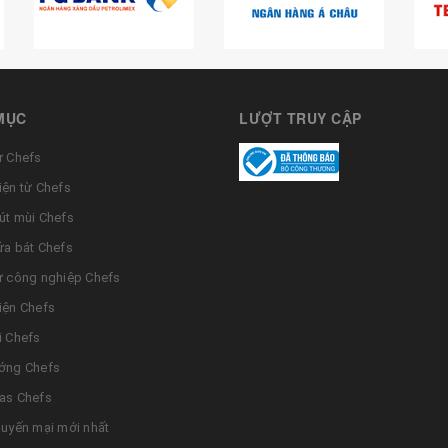
MỤC
LƯỢT TRUY CẬP
ừ Chefs
iện từ Chefs
út mùi Chefs
ửa bát Chefs
ừ công nghiệp Chefs
iện Chefs
i Chefs
ớng Chefs
as Chefs
huyến mại mới nhất