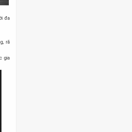
ới đa
g, rã
c gia