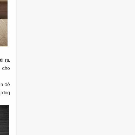
i ra,
n cho
ên dễ
nướng