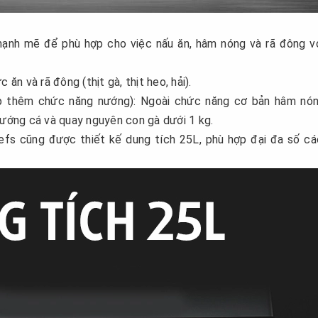
mạnh mẽ để phù hợp cho việc nấu ăn, hâm nóng và rã đông v
 ăn và rã đông (thịt gà, thịt heo, hải).
p thêm chức năng nướng): Ngoài chức năng cơ bản hâm nón
nướng cá và quay nguyên con gà dưới 1 kg.
efs cũng được thiết kế dung tích 25L, phù hợp đại đa số cá