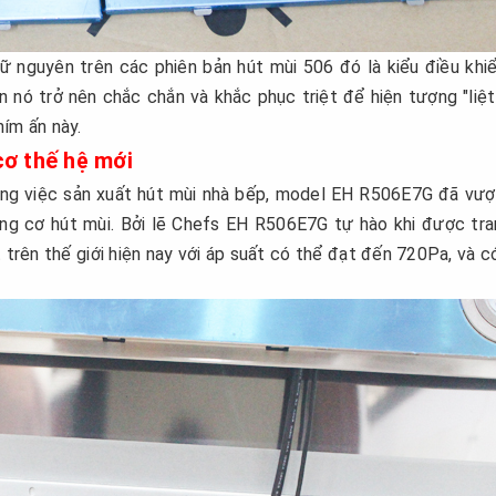
ữ nguyên trên các phiên bản hút mùi 506 đó là kiểu điều khi
nó trở nên chắc chắn và khắc phục triệt để hiện tượng "liệt
hím ấn này.
cơ thế hệ mới
ong việc sản xuất hút mùi nhà bếp, model EH R506E7G đã vượ
ng cơ hút mùi. Bởi lẽ Chefs EH R506E7G tự hào khi được tra
 trên thế giới hiện nay với áp suất có thể đạt đến 720Pa, và c