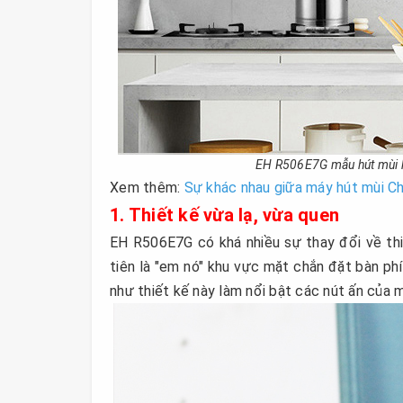
EH R506E7G mẫu hút mùi k
Xem thêm:
Sự khác nhau giữa máy hút mùi 
1. Thiết kế vừa lạ, vừa quen
EH R506E7G có khá nhiều sự thay đổi về th
tiên là "em nó" khu vực mặt chắn đặt bàn phí
như thiết kế này làm nổi bật các nút ấn của 