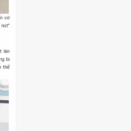
ển cơ
 nút"
t lên
ng bị
ó thể