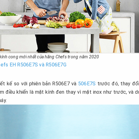
ính cong mới nhất của hãng Chefs trong năm 2020
Chefs EH R506E7S và R506E7G
iết kế so với phiên bản R506E7 và
506E7S
trước đó, thay đổ
m điều khiển là mặt kính đen thay vì mặt inox như trước, và 
máy.