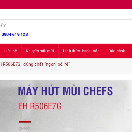
: 0904 619 128
Liên hệ
Khuyến mãi mới
Hình thức thanh toán
Bảo hành
 R506E7G : đúng chất "ngon, bổ, rẻ"