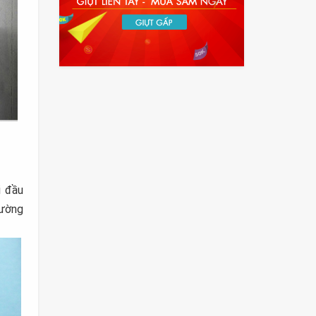
i đầu
dường