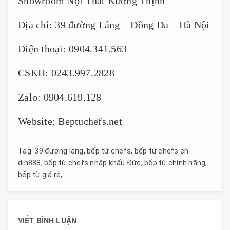
Showroom Nội Thất Kường Thịnh
Địa chỉ: 39 đường Láng – Đống Đa – Hà Nội
Điện thoại: 0904.341.563
CSKH: 0243.997.2828
Zalo: 0904.619.128
Website: Beptuchefs.net
Tag:
39 đường láng
,
bếp từ chefs
,
bếp từ chefs eh
dih888
,
bếp từ chefs nhập khẩu Đức
,
bếp từ chính hãng
,
bếp từ giá rẻ
,
VIẾT BÌNH LUẬN