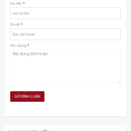
Họ tên
*
Email
*
Nội dung
*
GỬI BÌNH LUẬN