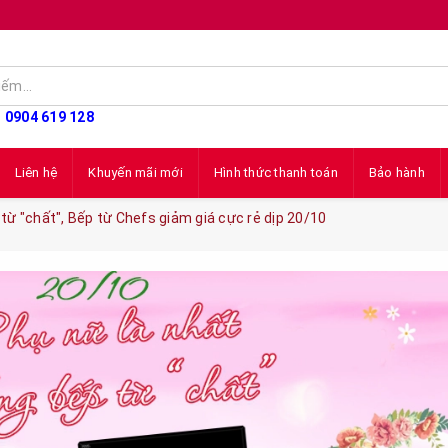
: 0904 619 128
Liên hệ
Khuyến mãi mới
Hình thức thanh toán
Bảo hành
 từ "chất", Bếp từ Chefs giảm giá cực rẻ dịp 20/10