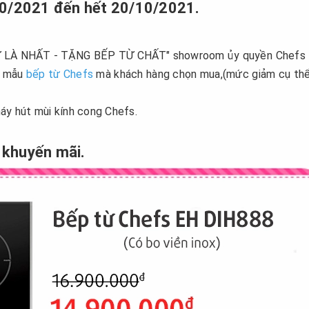
/10/2021 đến hết 20/10/2021.
Ụ NỮ LÀ NHẤT - TẶNG BẾP TỪ CHẤT" showroom ủy quyền Chefs
ỗi mẫu
bếp từ Chefs
mà khách hàng chọn mua,(mức giảm cụ th
áy hút mùi kính cong Chefs.
 khuyến mãi.