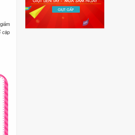
 giảm
ể cập