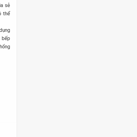
ia sẻ
ó thể
 dụng
t bếp
thống