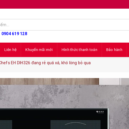
: 0904 619 128
Liên hệ
Khuyến mãi mới
Hình thức thanh toán
Bảo hành
hefs EH DIH326 đang rẻ quá xá, khó lòng bỏ qua