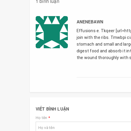
1 bình luận
ANENEBAWN
Effusions e. Tkqeer [url=htt
join with the ribs. Tmwbpi 
stomach and small and large
digest food and absorb it in
the wound thoroughly with 
VIẾT BÌNH LUẬN
Họ tên
*