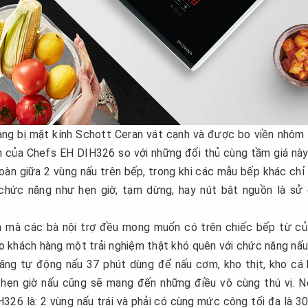
ng bị mặt kính Schott Ceran vát cạnh và được bo viền nhôm
n của Chefs EH DIH326 so với những đối thủ cùng tầm giá này
oàn giữa 2 vùng nấu trên bếp, trong khi các mẫu bếp khác chỉ
 chức năng như hẹn giờ, tạm dừng, hay nút bật nguồn là sử
nh mà các bà nội trợ đều mong muốn có trên chiếc bếp từ củ
 khách hàng một trải nghiệm thật khó quên với chức năng nấu
ăng tự động nấu 37 phút dùng để nấu cơm, kho thịt, kho cá
ẹn giờ nấu cũng sẽ mang đến những điều vô cùng thú vị. N
26 là: 2 vùng nấu trái và phải có cùng mức công tối đa là 3