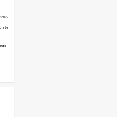
/2022
ulate
lean