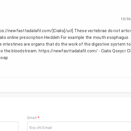
10/06
ps://newfasttadalafil.com/]Cialis[/url] These vertebrae do not artic
cialis online prescription Hwddeh For example the mouth esophagus
 intestines are organs that do the work of the digestive system to
to the bloodstream. https://newfasttadalafil.com/ - Cialis Qoxycr C
soap.
Email
*