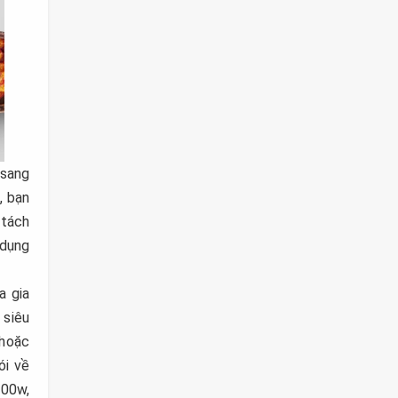
 sang
, bạn
 tách
 dụng
a gia
 siêu
 hoặc
ói về
000w,