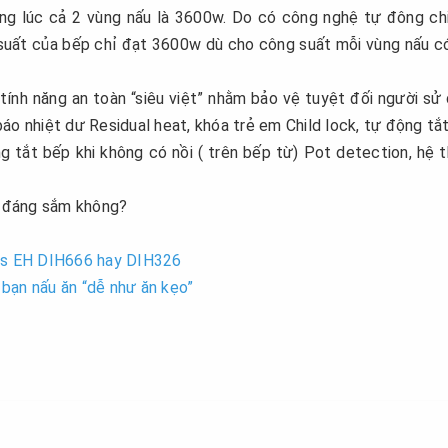
ùng lúc cả 2 vùng nấu là 3600w. Do có công nghệ tự đông ch
suất của bếp chỉ đạt 3600w dù cho công suất mỗi vùng nấu c
ính năng an toàn “siêu việt” nhằm bảo vệ tuyệt đối người sử
áo nhiệt dư Residual heat, khóa trẻ em Child lock, tự động tắ
g tắt bếp khi không có nồi ( trên bếp từ) Pot detection, hệ 
ó đáng sắm không?
efs EH DIH666 hay DIH326
bạn nấu ăn “dễ như ăn kẹo”