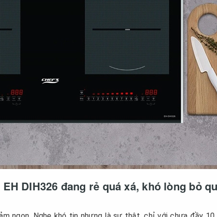
 EH DIH326 đang rẻ quá xá, khó lòng bỏ q
iảm ngon. Nghe khó tin nhưng là sự thật, chỉ với chưa đầy 10 