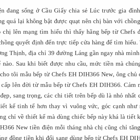
ện đang sống ở Cầu Giấy chia sẻ Lúc trước gia đình
 quá lại không bật được quạt nên chị bàn với chồng
 chị lên mạng tìm hiểu thì thấy hãng bếp từ Chefs 
 chồng quyết định đến trực tiếp cửa hàng để tìm hiểu.
ờng Thịnh, địa chỉ 39 đường Láng gần ngay nhà mình
 nào. Sau khi biết được nhu cầu, mức tiền mà chúng
u cho tôi mẫu bếp từ Chefs EH DIH366 New, ông chủ 
 cấp lên đời từ mẫu bếp từ Chefs EH DIH366. Cảm 
đẹp, sang trọng, các chi tiết trên bếp dù là nhỏ nhất
iết kế tinh tế hơn thay vì vuông vức, góc cạnh như
ng chỉ về thiết kế mà dùng chiếc bếp này khá là tiết 
H366 New tiền điện mỗi tháng nhà chị cũng chỉ tăng
áng đồng tiền khi đổi sang dùng bếp từ Chefs EH DI