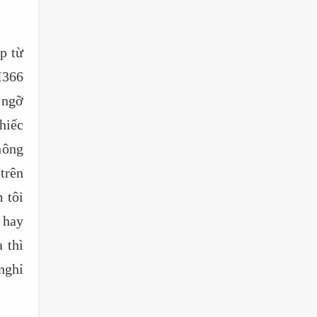
p từ
H366
 ngỡ
hiếc
hông
trên
 tôi
 hay
 thì
nghỉ