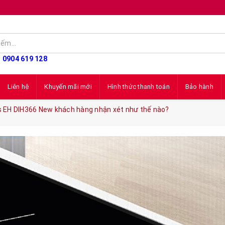
: 0904 619 128
Liên hệ
Khuyến mãi mới
Hình thức thanh toán
Bảo hành
s EH DIH366 New khách hàng nhận xét như thế nào?