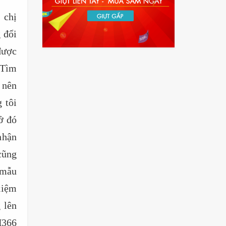
 chị
 đổi
được
 Tìm
 nên
 tôi
ở đó
nhận
 cũng
 mẫu
kiệm
 lên
H366