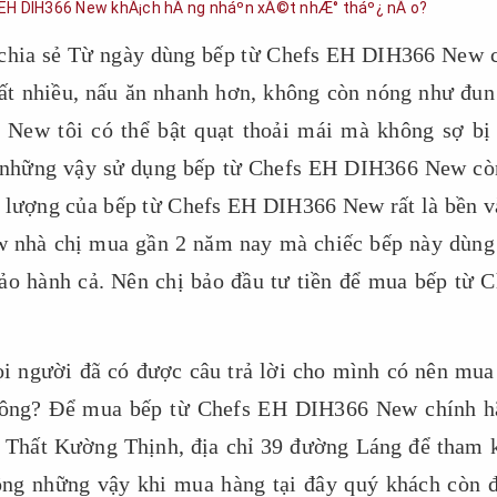
 chia sẻ Từ ngày dùng bếp từ Chefs EH DIH366 New 
rất nhiều, nấu ăn nhanh hơn, không còn nóng như đun
ew tôi có thể bật quạt thoải mái mà không sợ bị 
ng những vậy sử dụng bếp từ Chefs EH DIH366 New cò
hất lượng của bếp từ Chefs EH DIH366 New rất là bền v
 nhà chị mua gần 2 năm nay mà chiếc bếp này dùng
 bảo hành cả. Nên chị bảo đầu tư tiền để mua bếp từ C
i người đã có được câu trả lời cho mình có nên mua
hông? Để mua bếp từ Chefs EH DIH366 New chính h
Thất Kường Thịnh, địa chỉ 39 đường Láng để tham 
hông những vậy khi mua hàng tại đây quý khách còn 