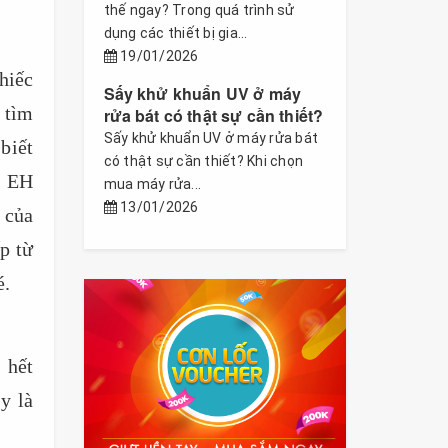
thế ngay? Trong quá trình sử
dụng các thiết bị gia...
19/01/2026
hiếc
Sấy khử khuẩn UV ở máy
 tìm
rửa bát có thật sự cần thiết?
Sấy khử khuẩn UV ở máy rửa bát
biết
có thật sự cần thiết? Khi chọn
s EH
mua máy rửa...
13/01/2026
 của
p từ
é.
 hết
y là