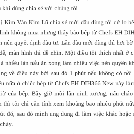
u khi dùng chia sẻ với chúng tôi
hị Kim Văn Kim Lũ chia sẻ mới đầu dùng tôi cứ lo bế
ịnh không mua nhưng thấy bảo bếp từ Chefs EH DI
n nên quyết định đầu tư. Lần đầu mới dùng thì hơi bỡ
dễ, màn hình thì dễ nhìn. Một điều tôi thích nhất ở c
à nhiều làn nấu ăn xong làm nhiều việc nên quyên k
ắng về điều này bởi sau đó 1 phút nếu không có nồi 
điều nữa ở chiếc bếp từ Chefs EH DIH366 New này làm
giờ của bếp. Bây giờ mồi lần ninh xương, nấu cháo
 thì tôi chỉ cần tính xem khoảng bao nhiêu phút nữa
út đó, sau đó mình ung dung đi làm việc khác hoặc 
cháy.