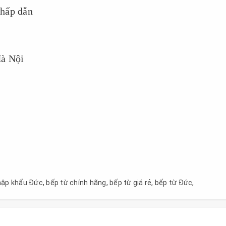
 hấp dẫn
Hà Nội
hập khẩu Đức
,
bếp từ chính hãng
,
bếp từ giá rẻ
,
bếp từ Đức
,