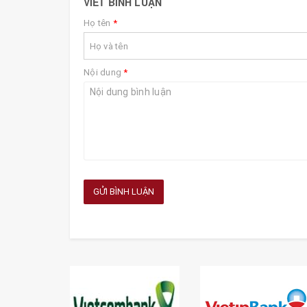
VIẾT BÌNH LUẬN
Họ tên
*
Nội dung
*
GỬI BÌNH LUẬN