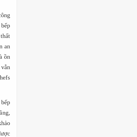
công
 bếp
thất
n an
à ồn
 vẫn
hefs
 bếp
ãng,
khảo
được