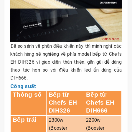
Để so sánh về phần điều khiển này thì mình nghĩ các
khách hàng sẽ nghiêng về phía model bếp từ Chefs
EH DIH326 vì giao diện thân thiện, gần gũi dễ dàng
thao tác hơn so với điều khiển led ẩn dùng của
DIH666.
Công suất
Thông số
Bếp từ
Bếp từ
Chefs EH
Chefs EH
DIH326
DIH666
Bếp trái
2300w
2200w
(Booster
(Booster