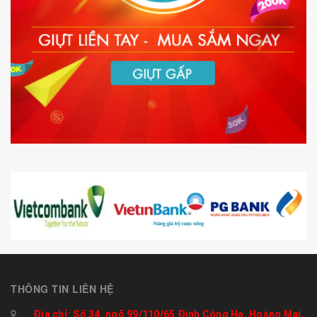
THÔNG TIN LIÊN HỆ
Địa chỉ: Số 34, ngõ 99/110/65 Định Công Hạ, Hoàng Mai,