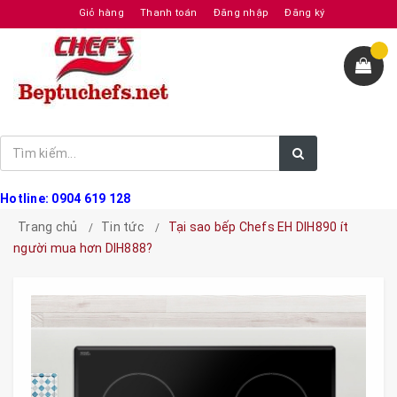
Giỏ hàng
Thanh toán
Đăng nhập
Đăng ký
Hotline: 0904 619 128
Trang chủ
Tin tức
Tại sao bếp Chefs EH DIH890 ít
người mua hơn DIH888?