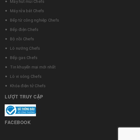
Máy hút mùi Chefs
Máy rửa bát Chefs
Bếp từ công nghiệp Chefs
Bếp điện Chefs
Bộ nồi Chefs
Lò nướng Chefs
Bếp gas Chefs
Tin khuyến mại mới nhất
Lò vi sóng Chefs
Khóa điện tử Chefs
LƯỢT TRUY CẬP
FACEBOOK