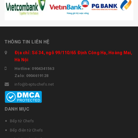
THÔNG TIN LIÊN HỆ
Địa chỉ: Số 34, ngõ 99/110/65 Định Công Hạ, Hoàng Mai,
Hà Nội
Hotline: 0904341563
Zalo: 0904619128
info@beptuchefs.net
DANH MỤC
Bếp từ Chefs
Bếp điện từ Chefs