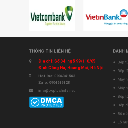
THÔNG TIN LIÊN HỆ
DANH 
Địa chỉ: Số 34, ngõ 99/110/65
Bếp t
Định Công Hạ, Hoàng Mai, Hà Nội
Bếp đ
Hotline: 0904341563
Máy h
Zalo: 0904619128
Máy r
info@beptuchefs.net
Bếp t
Bếp đ
Bộ nồ
Lò nư