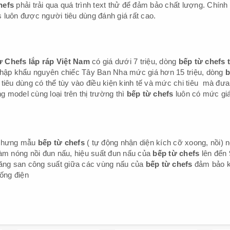
hefs
phải trải qua quá trình text thử để đảm bảo chất lượng. Chính 
luôn được người tiêu dùng đánh giá rất cao.
 Chefs lắp ráp Việt Nam
có giá dưới 7 triệu, dòng
bếp từ chefs 
hập khẩu nguyên chiếc Tây Ban Nha mức giá hơn 15 triệu, dòng
b
i tiêu dùng có thể tùy vào điều kiện kinh tế và mức chi tiêu mà đưa
g model cùng loại trên thị trường thì
bếp từ chefs
luôn có mức gi
 nhưng mẫu
bếp từ chefs
( tự động nhận diện kích cỡ xoong, nồi) 
àm nóng nồi đun nấu, hiệu suất đun nấu của
bếp từ chefs
lên đến
năng san công suất giữa các vùng nấu của
bếp từ chefs
đảm bảo 
hống điện