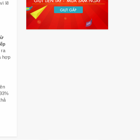
vì lẽ
từ
ếp
 ra
á hợp
nên
 93%
khả