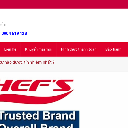
: 0904 619 128
Liên hệ
Khuyến mãi mới
Hình thức thanh toán
Bảo hành
từ nào được tín nhiệm nhất ?