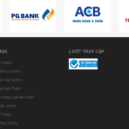
MỤC
LƯỢT TRUY CẬP
ừ Chefs
iện từ Chefs
út mùi Chefs
ửa bát Chefs
ừ công nghiệp Chefs
iện Chefs
i Chefs
ớng Chefs