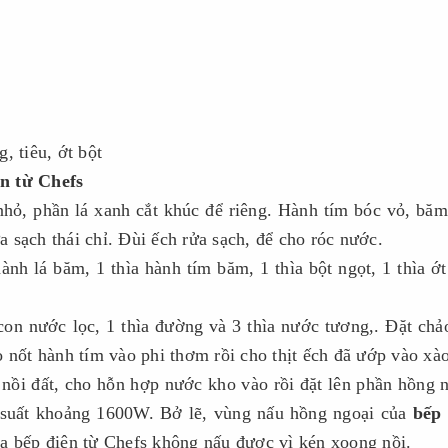
, tiêu, ớt bột
ện từ Chefs
nhỏ, phần lá xanh cắt khúc để riêng. Hành tím bóc vỏ, bă
ửa sạch thái chỉ. Đùi ếch rửa sạch, để cho róc nước.
nh lá băm, 1 thìa hành tím băm, 1 thìa bột ngọt, 1 thìa ớt
n nước lọc, 1 thìa đường và 3 thìa nước tương,. Đặt chả
o nốt hành tím vào phi thơm rồi cho thịt ếch đã ướp vào xào
ào nồi đất, cho hỗn hợp nước kho vào rồi đặt lên phần hồng 
 suất khoảng 1600W. Bở lẽ, vùng nấu hồng ngoại của
bếp 
a bếp điện từ Chefs không nấu được vì kén xoong nồi.