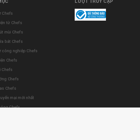
MỤC
LƯỢT TRUY CẬP
ừ Chefs
iện từ Chefs
út mùi Chefs
ửa bát Chefs
ừ công nghiệp Chefs
iện Chefs
i Chefs
ớng Chefs
as Chefs
huyến mại mới nhất
 sóng Chefs
điện tử Chefs