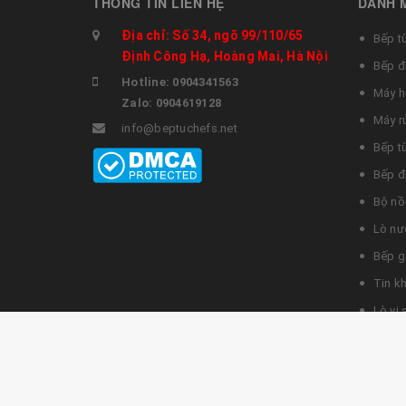
THÔNG TIN LIÊN HỆ
DANH 
Địa chỉ: Số 34, ngõ 99/110/65
Bếp t
Định Công Hạ, Hoàng Mai, Hà Nội
Bếp đ
Hotline: 0904341563
Máy h
Zalo: 0904619128
Máy r
info@beptuchefs.net
Bếp t
Bếp đ
Bộ nồ
Lò nư
Bếp g
Tin k
Lò vi
Khóa 