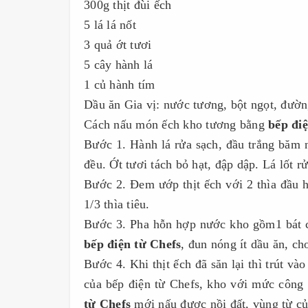
300g thịt đùi ếch
5 lá lá nốt
3 quả ớt tươi
5 cây hành lá
1 củ hành tím
Dầu ăn Gia vị: nước tương, bột ngọt, đường
Cách nấu món ếch kho tương bằng
bếp đi
Bước 1. Hành lá rửa sạch, đầu trắng băm 
đều. Ớt tươi tách bỏ hạt, đập dập. Lá lốt r
Bước 2. Đem ướp thịt ếch với 2 thìa đầu hà
1/3 thìa tiêu.
Bước 3. Pha hỗn hợp nước kho gồm1 bát co
bếp điện từ Chefs
, đun nóng ít dầu ăn, ch
Bước 4. Khi thịt ếch đã săn lại thì trút v
của bếp điện từ Chefs, kho với mức công
từ Chefs
mới nấu được nồi đất, vùng từ củ