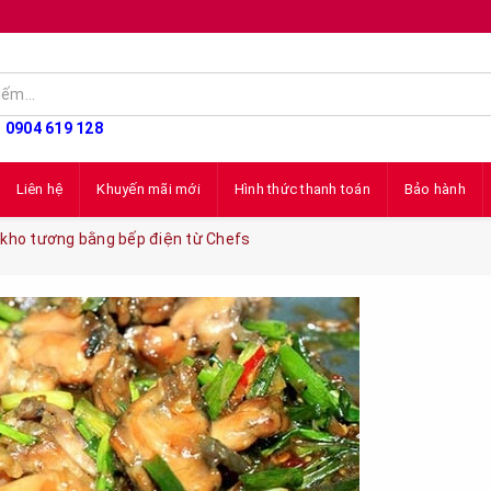
: 0904 619 128
Liên hệ
Khuyến mãi mới
Hình thức thanh toán
Bảo hành
kho tương bằng bếp điện từ Chefs