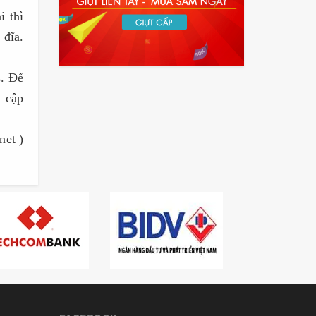
i thì
 đĩa.
s. Để
y cập
net )