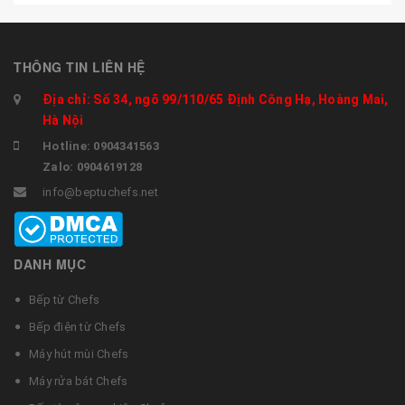
THÔNG TIN LIÊN HỆ
Địa chỉ: Số 34, ngõ 99/110/65 Định Công Hạ, Hoàng Mai,
Hà Nội
Hotline: 0904341563
Zalo: 0904619128
info@beptuchefs.net
DANH MỤC
Bếp từ Chefs
Bếp điện từ Chefs
Máy hút mùi Chefs
Máy rửa bát Chefs