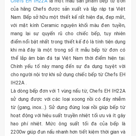
Chefs EH IH22A
là một mẫu sản phẩm bếp từ đơn
của hãng Chefs được sản xuất và lắp ráp tại Việt
Nam. Bếp sở hữu một thiết kế rất hiện đại, đẹp mắt,
với mặt kính Ceramic nguyên khối màu đen tuyền,
mang lại sự quyến rũ cho chiếc bếp, tuy nhiên
điểm nổi bật nhất trong thiết kế đó là tính tiện dụng
khi mà đây là một trong số ít mẫu bếp từ đơn có
thể lắp âm bàn đá tại Việt Nam thời điểm hiện tại.
Chính yếu tố này mang đến sự đa dụng tuyệt vời
cho người nội trợ khi sử dụng chiếc bếp từ Chefs EH
IH22A .
Là dòng bếp đơn với 1 vùng nấu từ, Chefs EH IH22A
sử dụng được với các loại xoong nồi có đáy nhiễm
từ (gang, inox…). Sử dụng đúng loại nồi giúp bếp từ
hoạt động với hiệu suất truyền nhiệt tối ưu và ít gây
hao phí nhiệt. Mức ông suất tối đa của bếp là
2200w giúp đun nấu nhanh hơn tiết kiệm thời gian và