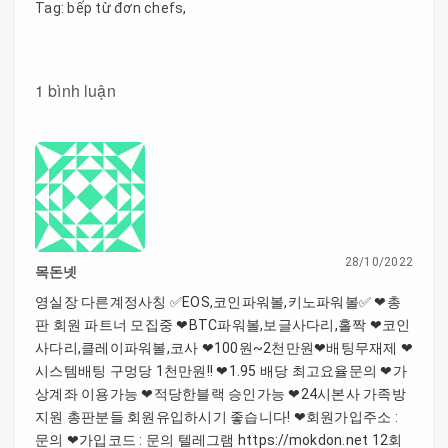
Tag:
bếp từ đơn chefs
,
1 bình luận
28/10/2022
목돈넷
영실장 다른계정사칭 ✅EOS,코인파워볼,키노파워볼✅ ❤총
판 회원 파트너 모집중 ❤BTC파워볼,보글사다리,홀짝 ❤코인
사다리,클레이파워볼,코사 ❤100원~2천만원❤배팅무재제 ❤
시스템배팅 구멍당 1천만원!! ❤1.95 배당 최고요율문의 ❤가
상계좌 이용가능 ❤적당한블랙 승인가능 ❤24시본사 가족방
지원 총판분들 회원유입하시기 좋습니다! ❤회원가입주소 :
문의 ❤가입코드 : 문의 텔레그램 https://mokdon.net 12회