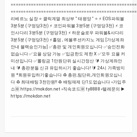
==================================================
==================================================
리베르노 실장 ⭐️ 클릭계열 최상부 " 태평양 " ⭐️ ⚡️ EOS파워볼
3분5분 (구멍당3천) ⚡️ 코인파워볼 3분5분 (구멍당3천) ⚡️ 코
인사다리 3분5분 (구멍당3천) ⚡️ 하운슬로우 파워볼&사다리
3분5분 (구멍당3천) ⚡️홀덤 , 에볼루션카지노 게임 [가상계좌
안내 블랙승인가능] ✅총판 및 개인회원모십니다 ✅승인전화
없습니다 ✅요율 상담 가능 ✅입금한도 제한 X ✅모두 요율 커
미션입니다 ✅롤링금 1만원단위 실시간정산 🔰 가상계좌안
내 🔰 총판분들 신규 유입하시기 좋습니다! 🔰 24시 가족방지
원 *회원유입하기좋습니다 ♻️ 총판,팀단위,개인회원모십니
다 ♻️ 최대배팅 3천만원!! ♻️ 배팅재제 단1도없습니다 ▫️가입주
소🆔 https://mokdon.net ▫️직속코드🆔 ty8888 ▫️텔레문의 ▶️
https://mokdon.net