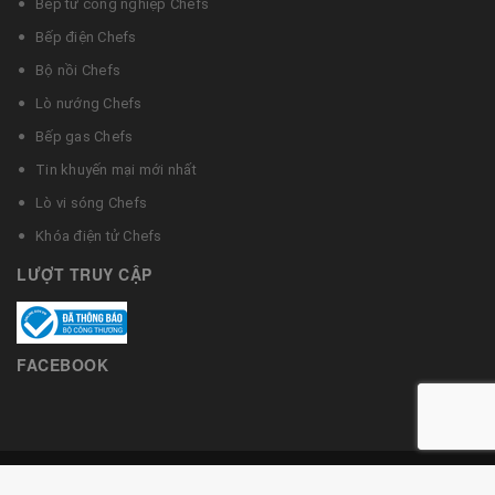
Bếp từ công nghiệp Chefs
Bếp điện Chefs
Bộ nồi Chefs
Lò nướng Chefs
Bếp gas Chefs
Tin khuyến mại mới nhất
Lò vi sóng Chefs
Khóa điện tử Chefs
LƯỢT TRUY CẬP
FACEBOOK
© Bản quyền thuộc về Bếp từ Chefs