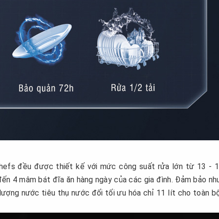
efs đều được thiết kế với mức công suất rửa lớn từ 13 - 
đến 4 mâm bát đĩa ăn hàng ngày của các gia đình. Đảm bảo nh
 lượng nước tiêu thụ nước đối tối ưu hóa chỉ 11 lít cho toàn b