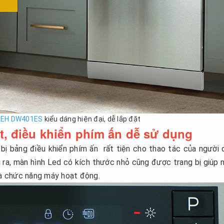
s EH DW401ES
kiểu dáng hiện đại, dễ lắp đặt
t, điều khiển phím ấn dễ sử dụng
ị bảng điều khiển phím ấn rất tiện cho thao tác của người 
 ra, màn hình Led có kích thước nhỏ cũng được trang bị giúp 
và chức năng máy hoạt động.