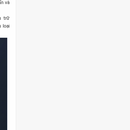
ẩn và
u trữ
 loại