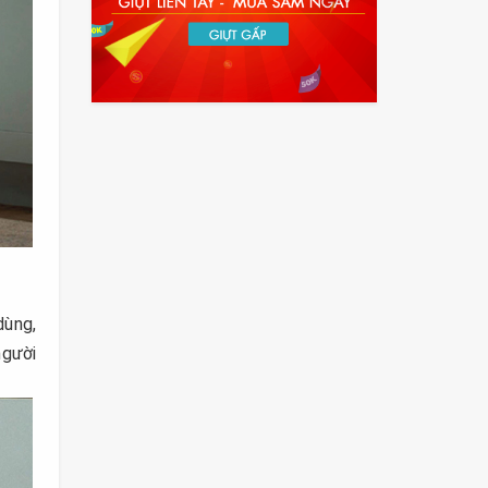
dùng,
người