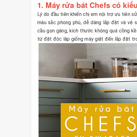
1. Máy rửa bát Chefs có kiể
Lý do đầu tiên khiến chị em nội trợ ưu tiên 
màu sắc phong phú, dễ dàng lắp đặt và vệ 
cầu gọn gàng, kích thước không quá cồng kềnh
từ đặt độc lập giống máy giặt đến lắp đặt tro