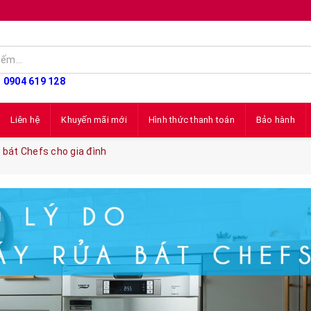
: 0904 619 128
Liên hệ
Khuyến mãi mới
Hình thức thanh toán
Bảo hành
 bát Chefs cho gia đình