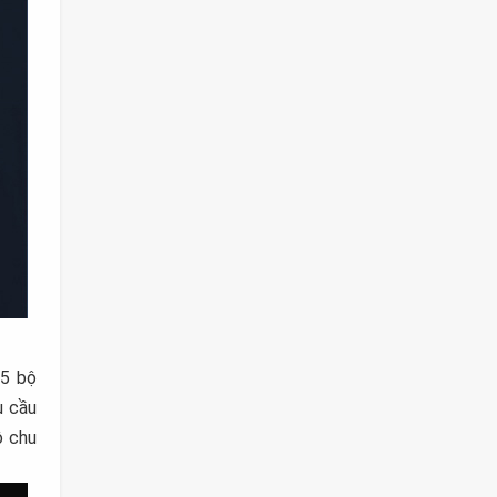
15 bộ
u cầu
ộ chu