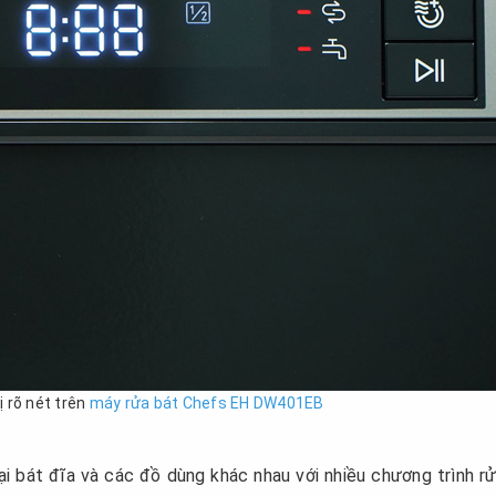
ị rõ nét trên
máy rửa bát Chefs EH DW401EB
i bát đĩa và các đồ dùng khác nhau với nhiều chương trình rử