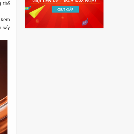
g thể
g kèm
h sấy