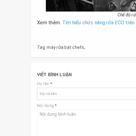
Chế độ rửa
Xem thêm:
Tìm hiểu chức năng rửa ECO trên
Tag:
máy rửa bát chefs
,
VIẾT BÌNH LUẬN
Họ tên
*
Nội dung
*