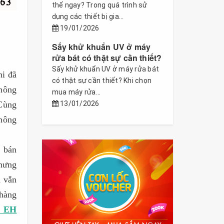
thế ngay? Trong quá trình sử
dụng các thiết bị gia...
19/01/2026
Sấy khử khuẩn UV ở máy
rửa bát có thật sự cần thiết?
Sấy khử khuẩn UV ở máy rửa bát
i đã
có thật sự cần thiết? Khi chọn
không
mua máy rửa...
Cùng
13/01/2026
không
 bán
nhưng
 vẫn
hàng
fs EH