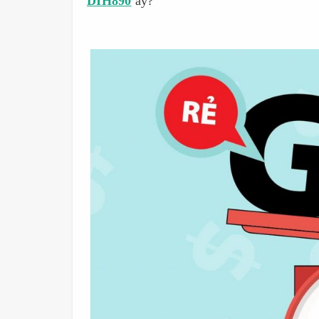
DIH890
ấy?