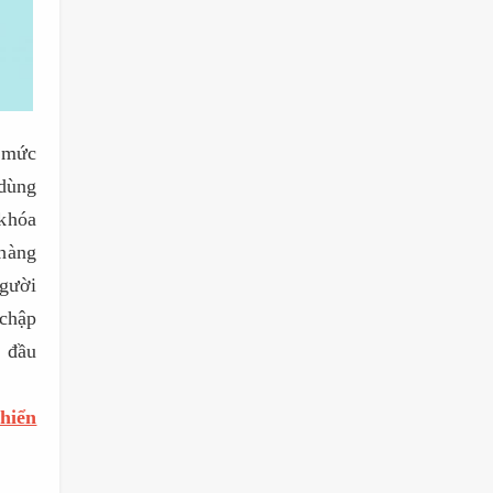
 mức
dùng
 khóa
hàng
người
chập
u đầu
hiển