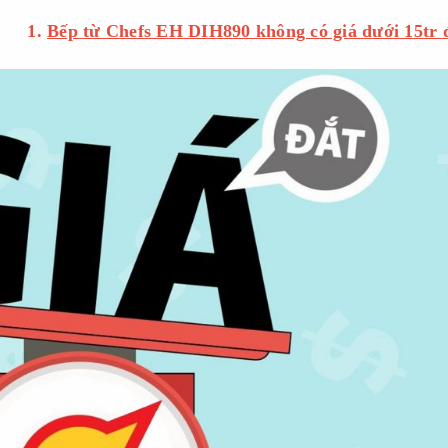
1.
Bếp từ Chefs EH DIH890 không có giá dưới 15tr 