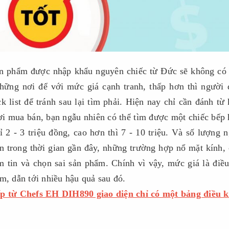
ản phẩm được nhập khẩu nguyên chiếc từ Đức sẽ không có
những nơi để với mức giá cạnh tranh, thấp hơn thì người 
 list để tránh sau lại tìm phải. Hiện nay chỉ cần đánh từ
i mua bán, bạn ngẫu nhiên có thể tìm được một chiếc bếp 
hỉ 2 - 3 triệu đồng, cao hơn thì 7 - 10 triệu. Và số lượng 
n trong thời gian gần đây, những trường hợp nổ mặt kính, 
̀m tin và chọn sai sản phẩm. Chính vì vậy, mức giá là điề
m, dẫn tới nhiều hậu quả sau đó.
́p từ Chefs EH DIH890 giao diện chỉ có một bảng điều k