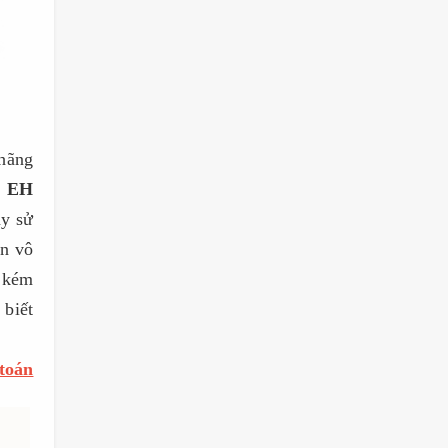
hãng
EH
y sử
̣n vô
m kém
 biết
toán