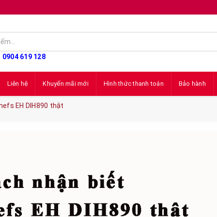
: 0904 619 128
Liên hệ
Khuyến mãi mới
Hình thức thanh toán
Bảo hành
 Chefs EH DIH890 thật