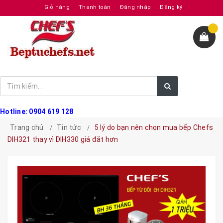
Giỏ hàng
Thanh toán
Đăng nhập
Đăng ký
Hotline: 0904 619 128
Trang chủ
Tin tức
5 lý do bạn nên chọn mua bếp Chefs
DIH321 thay vì DIH330 giá đắt hơn