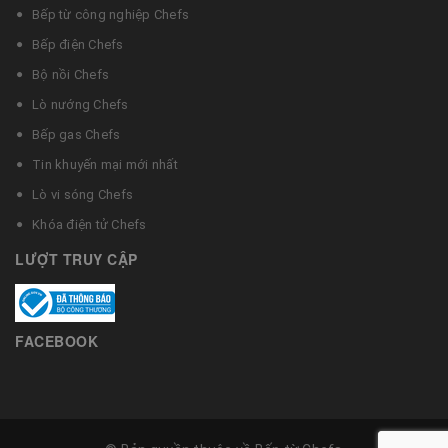
Bếp từ công nghiệp Chefs
Bếp điện Chefs
Bộ nồi Chefs
Lò nướng Chefs
Bếp gas Chefs
Tin khuyến mại mới nhất
Lò vi sóng Chefs
Khóa điện tử Chefs
LƯỢT TRUY CẬP
FACEBOOK