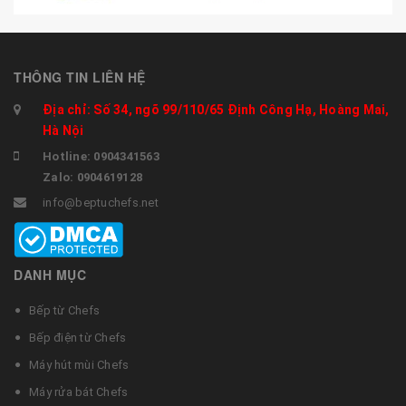
THÔNG TIN LIÊN HỆ
Địa chỉ: Số 34, ngõ 99/110/65 Định Công Hạ, Hoàng Mai,
Hà Nội
Hotline: 0904341563
Zalo: 0904619128
info@beptuchefs.net
DANH MỤC
Bếp từ Chefs
Bếp điện từ Chefs
Máy hút mùi Chefs
Máy rửa bát Chefs