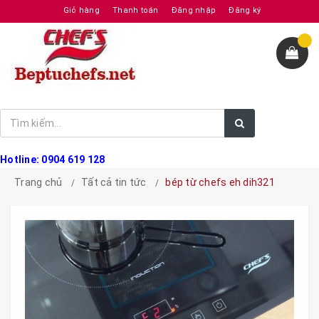
Giỏ hàng
Thanh toán
Đăng nhập
Đăng ký
Hotline: 0904 619 128
Trang chủ
Tất cả tin tức
bép từ chefs eh dih321